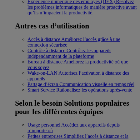
Expérience numérique des employés (DEX)
Résolvez
les problèmes informatiques de manière proactive avant
qu’ils n’impactent la productivité.
Autres cas d’utilisation
Accès à distance
Améliorez l’accès grâce à une
connexion sécurisée
Contrôle à distance
Contrôlez les appareils
indépendamment de la plateforme
Bureau à distance
Améliorez la productivité où que
vous soyez
Wake-on-LAN
Autorisez l’activation à distance des
appareils
Partage d’écran
Communication visuelle en temps réel
Smart Service
Rationalisez les opérations après-vente
Selon le besoin
Solutions populaires
pour les différentes équipes
Usage personnel
Accédez aux appareils depuis
n’importe où
Petites entreprises
Simplifiez l’accès à distance et la