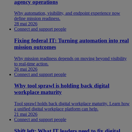
agency operations
Why automation, visibility, and endpoint experience now
define mission readiness.
28 mai 2026
Connect and support people
Fixing federal IT: Turning automation into real
mission outcomes
Why mission readiness depends on moving beyond visibility
to real-time action.
26 mai 2026
Connect and support people
Why tool sprawl is holding back digital
workplace maturity
Tool sprawl holds back digital workplace maturity. Learn how
a unified digital workplace platform can help.
21 mai 2026
Connect and support people
Shift left: What IT leaders need to fix digital