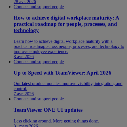
28 avr. 2026
Connect and support people
How to achieve digital workplace maturity: A
practical roadmap for people, processes, and
technology
Learn how to achieve digital workplace maturity with a
practical roadmap across people, processes, and technology to
improve employee experience.
8 avr. 2026
Connect and support people
Up to Speed with TeamViewer: April 2026
Our latest product updates improve visibility, integration, and
control.
7 avr. 2026
Connect and support people
TeamViewer ONE UI updates
Less clicking around. More getting things done.
31 mars 2026