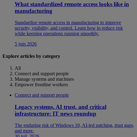
What standardized remote access looks like in
manufacturing
Standardize remote access in manufacturing to improve
security, visibility, and control. Learn how to reduce risk
while keeping operations running smoothly.
5 juin 2026
Explore articles by category
All
Connect and support people
Manage systems and machines
Empower frontline workers
Connect and support people
Legacy systems, AI trust, and critical
infrastructure: IT news roundup
The enduring risk of Windows 10, AI-led patching, trust gaps,
and more.
30 juil. 2026