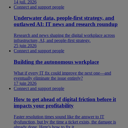
14 juil. 2026
Connect and support people
Underwater data, people-first strategy, and
outlawed AI: IT news and research roundup
Research and news shaping the digital workplace across
infrastructure, AI, and people-first strategy.
25 juin 2026
Connect and support people
Building the autonomous workplace
What if every IT fix could improve the next one—and
eventually eliminate the issue entirely?
17 juin 2026
Connect and support people
How to get ahead of digital friction before it
impacts your profitability
Faster resolution times sound like the answer to IT
dysfunction, but by the time a ticket exists, the damage is
already done. Here’s how to fix it.