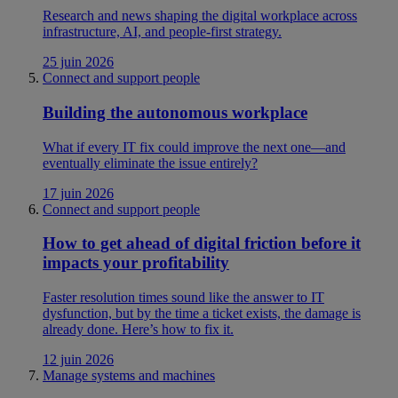
Research and news shaping the digital workplace across
infrastructure, AI, and people-first strategy.
25 juin 2026
Connect and support people
Building the autonomous workplace
What if every IT fix could improve the next one—and
eventually eliminate the issue entirely?
17 juin 2026
Connect and support people
How to get ahead of digital friction before it
impacts your profitability
Faster resolution times sound like the answer to IT
dysfunction, but by the time a ticket exists, the damage is
already done. Here’s how to fix it.
12 juin 2026
Manage systems and machines