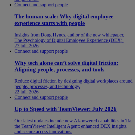
Connect and support people
The human scale: Why digital employee
experience starts with people
Insights from Doug Hynes, author of the new whitepaper,
The Psychology of Digital Employee Experience (DEX).
27 juil. 2026
Connect and support people
Why tech alone can’t solve digital friction:
Aligning people, processes, and tools
Reduce digital friction by designing digital workplaces around
people, processes, and technology.
22 juil. 2026
Connect and support people
Up to Speed with TeamViewer: July 2026
Our latest updates include new AI-powered capabilities in Tia,
the TeamViewer Intelligent Agent; enhanced DEX insights,
and secure access innovations.