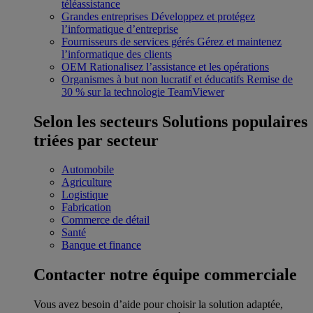
téléassistance
Grandes entreprises
Développez et protégez
l’informatique d’entreprise
Fournisseurs de services gérés
Gérez et maintenez
l’informatique des clients
OEM
Rationalisez l’assistance et les opérations
Organismes à but non lucratif et éducatifs
Remise de
30 % sur la technologie TeamViewer
Selon les secteurs
Solutions populaires
triées par secteur
Automobile
Agriculture
Logistique
Fabrication
Commerce de détail
Santé
Banque et finance
Contacter notre équipe commerciale
Vous avez besoin d’aide pour choisir la solution adaptée,