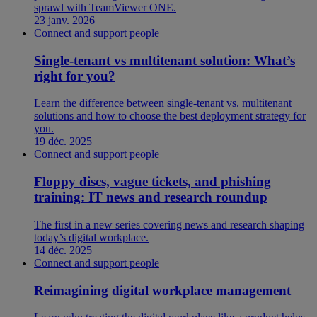
sprawl with TeamViewer ONE.
23 janv. 2026
Connect and support people
Single-tenant vs multitenant solution: What’s
right for you?
Learn the difference between single-tenant vs. multitenant
solutions and how to choose the best deployment strategy for
you.
19 déc. 2025
Connect and support people
Floppy discs, vague tickets, and phishing
training: IT news and research roundup
The first in a new series covering news and research shaping
today’s digital workplace.
14 déc. 2025
Connect and support people
Reimagining digital workplace management