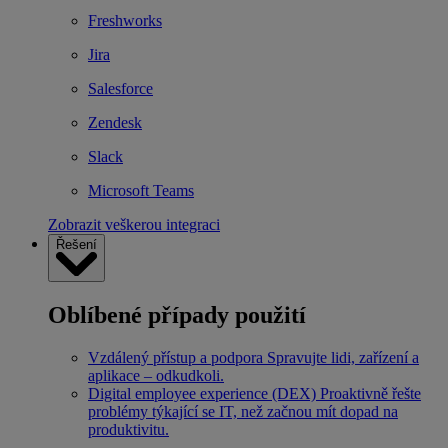
Freshworks
Jira
Salesforce
Zendesk
Slack
Microsoft Teams
Zobrazit veškerou integraci
Řešení
Oblíbené případy použití
Vzdálený přístup a podpora
Spravujte lidi, zařízení a
aplikace – odkudkoli.
Digital employee experience (DEX)
Proaktivně řešte
problémy týkající se IT, než začnou mít dopad na
produktivitu.