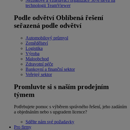
Neziskové a vzdělávací organizace
30% sleva na
technologii TeamViewer
Podle odvětví
Oblíbená řešení
seřazená podle odvětví
Automobilový průmysl
Zemědělství
Logistika
Výroba
Maloobchod
Zdravotní péče
Bankovní a finanční sektor
Veřejný sektor
Promluvte si s naším prodejním
týmem
Potřebujete pomoc s výběrem správného řešení, jeho zadáním
a objednáním nebo s upgradem licence?
Sdělte nám své požadavky
Pro firmy