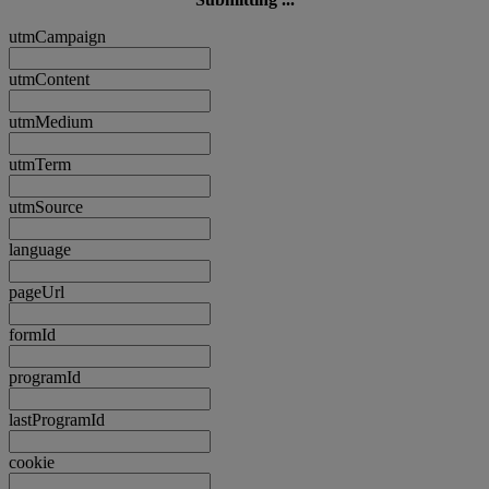
utmCampaign
utmContent
utmMedium
utmTerm
utmSource
language
pageUrl
formId
programId
lastProgramId
cookie