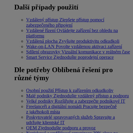
Další případy použití
Vzdálený přístup
Zlepšete přístup pomocí
zabezpečeného připojení
Vzdálené řízení
Ovládejte zařízení bez ohledu na
platformu
Vzdálená plocha
Zvyšujte produktivitu odkudkoli
Wake-on-LAN
Povolte vzdálenou aktivaci zařízení
Sdílení obrazovky
Vizuální komunikace v reálném čase
Smart Service
Zjednodušte poprodejní operace
Dle potřeby
Oblíbená řešení pro
různé týmy
Osobní použití
Přístup k zařízením odkudkoliv
Malé podniky
Zjednodušte vzdálený přístup a podporu
Velké podniky
Rozšiřujte a zabezpečte podnikové IT
Freelanceři a digitální nomádi
Pracujte bezpečně
z jakéhokoli místa
Poskytovatelé spravovaných služeb
Spravujte a
udržujte klientské IT
OEM
Zjednodušte podporu a provoz