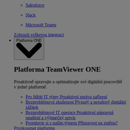
Salesforce
Slack
Microsoft Teams
Zobrazit veškerou integraci
Platforma ONE
Platforma TeamViewer ONE
Proaktivně spravujte a optimalizujte své digitální pracoviště
v jedné platformě.
Pro štíhlé IT týmy
Proaktivní správa zařízení
Bezproblémová zkušenost
Plynulý a nerušený digitální
zážitek
Bezproblémové IT operace
Proaktivní nápravná
opatření a výjimečný servis
Promluvte si s naším týmem
Připraveni na změnu?
Prozkoumat platformu