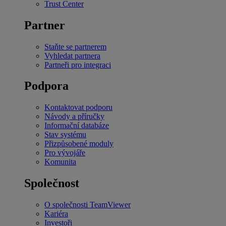
Trust Center
Partner
Staňte se partnerem
Vyhledat partnera
Partneři pro integraci
Podpora
Kontaktovat podporu
Návody a příručky
Informační databáze
Stav systému
Přizpůsobené moduly
Pro vývojáře
Komunita
Společnost
O společnosti TeamViewer
Kariéra
Investoři