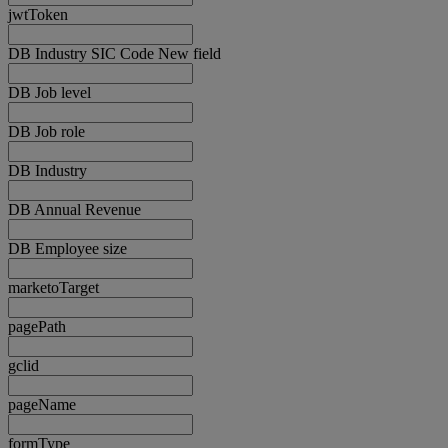
jwtToken
DB Industry SIC Code New field
DB Job level
DB Job role
DB Industry
DB Annual Revenue
DB Employee size
marketoTarget
pagePath
gclid
pageName
formType