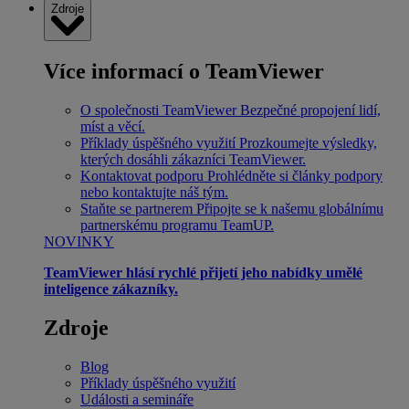
Zdroje
Více informací o TeamViewer
O společnosti TeamViewer
Bezpečné propojení lidí,
míst a věcí.
Příklady úspěšného využití
Prozkoumejte výsledky,
kterých dosáhli zákazníci TeamViewer.
Kontaktovat podporu
Prohlédněte si články podpory
nebo kontaktujte náš tým.
Staňte se partnerem
Připojte se k našemu globálnímu
partnerskému programu TeamUP.
NOVINKY
TeamViewer hlásí rychlé přijetí jeho nabídky umělé
inteligence zákazníky.
Zdroje
Blog
Příklady úspěšného využití
Události a semináře