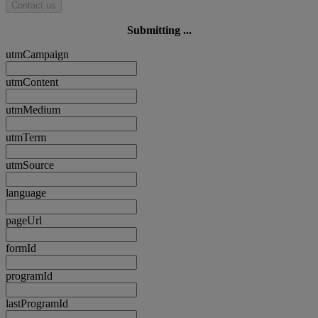
Contact us
Submitting ...
utmCampaign
utmContent
utmMedium
utmTerm
utmSource
language
pageUrl
formId
programId
lastProgramId