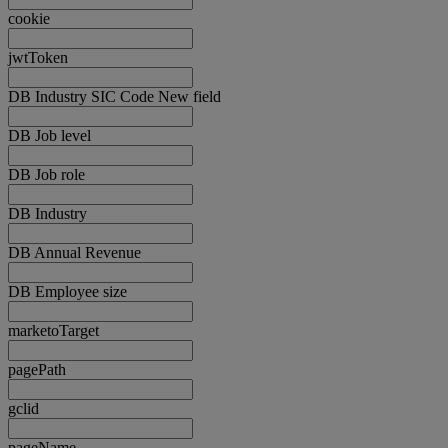
cookie
jwtToken
DB Industry SIC Code New field
DB Job level
DB Job role
DB Industry
DB Annual Revenue
DB Employee size
marketoTarget
pagePath
gclid
pageName