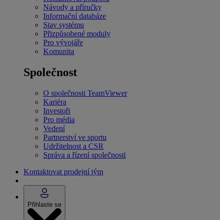
Návody a příručky
Informační databáze
Stav systému
Přizpůsobené moduly
Pro vývojáře
Komunita
Společnost
O společnosti TeamViewer
Kariéra
Investoři
Pro média
Vedení
Partnerství ve sportu
Udržitelnost a CSR
Správa a řízení společnosti
Kontaktovat prodejní tým
Přihlaste se