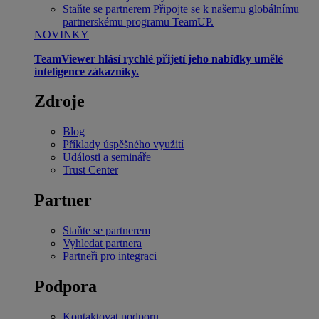
Staňte se partnerem
Připojte se k našemu globálnímu
partnerskému programu TeamUP.
NOVINKY
TeamViewer hlásí rychlé přijetí jeho nabídky umělé
inteligence zákazníky.
Zdroje
Blog
Příklady úspěšného využití
Události a semináře
Trust Center
Partner
Staňte se partnerem
Vyhledat partnera
Partneři pro integraci
Podpora
Kontaktovat podporu