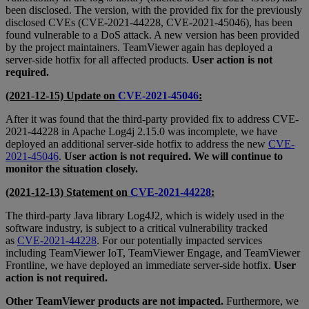
been disclosed. The version, with the provided fix for the previously
disclosed CVEs (CVE-2021-44228, CVE-2021-45046), has been
found vulnerable to a DoS attack. A new version has been provided
by the project maintainers. TeamViewer again has deployed a
server-side hotfix for all affected products.
User action is not
required.
(2021-12-15) Update on
CVE-2021-45046
:
After it was found that the third-party provided fix to address CVE-
2021-44228 in Apache Log4j 2.15.0 was incomplete, we have
deployed an additional server-side hotfix to address the new
CVE-
2021-45046
.
User action is not required. We will continue to
monitor the situation closely.
(2021-12-13) Statement on
CVE-2021-44228
:
The third-party Java library Log4J2, which is widely used in the
software industry, is subject to a critical vulnerability tracked
as
CVE-2021-44228
. For our potentially impacted services
including TeamViewer IoT, TeamViewer Engage, and TeamViewer
Frontline, we have deployed an immediate server-side hotfix.
User
action is not required.
Other TeamViewer products are not impacted.
Furthermore, we