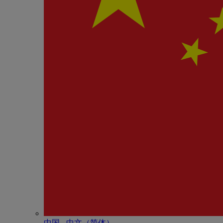
中国 - 中⽂（简体）