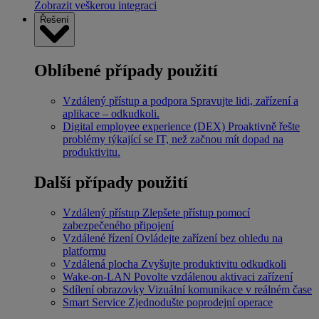
Zobrazit veškerou integraci
Řešení
Oblíbené případy použití
Vzdálený přístup a podpora
Spravujte lidi, zařízení a
aplikace – odkudkoli.
Digital employee experience (DEX)
Proaktivně řešte
problémy týkající se IT, než začnou mít dopad na
produktivitu.
Další případy použití
Vzdálený přístup
Zlepšete přístup pomocí
zabezpečeného připojení
Vzdálené řízení
Ovládejte zařízení bez ohledu na
platformu
Vzdálená plocha
Zvyšujte produktivitu odkudkoli
Wake-on-LAN
Povolte vzdálenou aktivaci zařízení
Sdílení obrazovky
Vizuální komunikace v reálném čase
Smart Service
Zjednodušte poprodejní operace