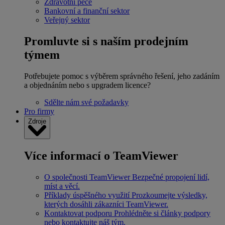
Zdravotní péče
Bankovní a finanční sektor
Veřejný sektor
Promluvte si s naším prodejním
týmem
Potřebujete pomoc s výběrem správného řešení, jeho zadáním
a objednáním nebo s upgradem licence?
Sdělte nám své požadavky
Pro firmy
Zdroje
Více informací o TeamViewer
O společnosti TeamViewer
Bezpečné propojení lidí,
míst a věcí.
Příklady úspěšného využití
Prozkoumejte výsledky,
kterých dosáhli zákazníci TeamViewer.
Kontaktovat podporu
Prohlédněte si články podpory
nebo kontaktujte náš tým.