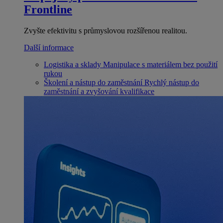
Frontline
Zvyšte efektivitu s průmyslovou rozšířenou realitou.
Další informace
Logistika a sklady
Manipulace s materiálem bez použití
rukou
Školení a nástup do zaměstnání
Rychlý nástup do
zaměstnání a zvyšování kvalifikace