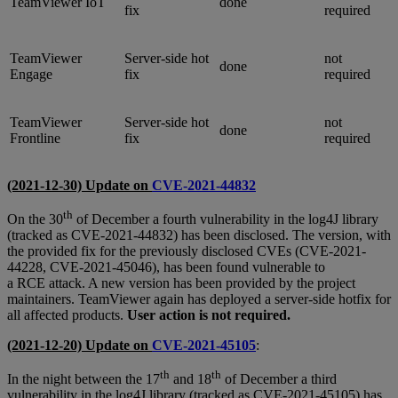
TeamViewer IoT
done
fix
required
TeamViewer
Server-side hot
not
done
Engage
fix
required
TeamViewer
Server-side hot
not
done
Frontline
fix
required
(2021-12-30) Update on
CVE-2021-44832
th
On the 30
of December a fourth vulnerability in the log4J library
(tracked as CVE-2021-44832) has been disclosed. The version, with
the provided fix for the previously disclosed CVEs (CVE-2021-
44228, CVE-2021-45046), has been found vulnerable to
a RCE attack. A new version has been provided by the project
maintainers. TeamViewer again has deployed a server-side hotfix for
all affected products.
User action is not required.
(2021-12-20) Update on
CVE-2021-45105
:
th
th
In the night between the 17
and 18
of December a third
vulnerability in the log4J library (tracked as CVE-2021-45105) has