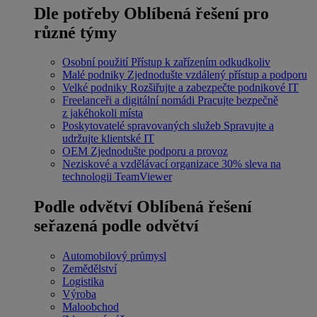
Dle potřeby
Oblíbená řešení pro
různé týmy
Osobní použití
Přístup k zařízením odkudkoliv
Malé podniky
Zjednodušte vzdálený přístup a podporu
Velké podniky
Rozšiřujte a zabezpečte podnikové IT
Freelanceři a digitální nomádi
Pracujte bezpečně
z jakéhokoli místa
Poskytovatelé spravovaných služeb
Spravujte a
udržujte klientské IT
OEM
Zjednodušte podporu a provoz
Neziskové a vzdělávací organizace
30% sleva na
technologii TeamViewer
Podle odvětví
Oblíbená řešení
seřazená podle odvětví
Automobilový průmysl
Zemědělství
Logistika
Výroba
Maloobchod