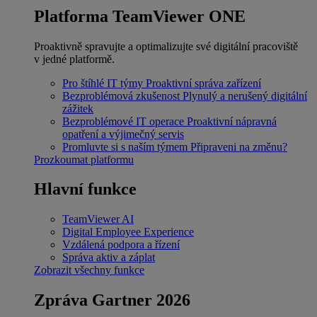
Platforma TeamViewer ONE
Proaktivně spravujte a optimalizujte své digitální pracoviště
v jedné platformě.
Pro štíhlé IT týmy
Proaktivní správa zařízení
Bezproblémová zkušenost
Plynulý a nerušený digitální
zážitek
Bezproblémové IT operace
Proaktivní nápravná
opatření a výjimečný servis
Promluvte si s naším týmem
Připraveni na změnu?
Prozkoumat platformu
Hlavní funkce
TeamViewer AI
Digital Employee Experience
Vzdálená podpora a řízení
Správa aktiv a záplat
Zobrazit všechny funkce
Zpráva Gartner 2026