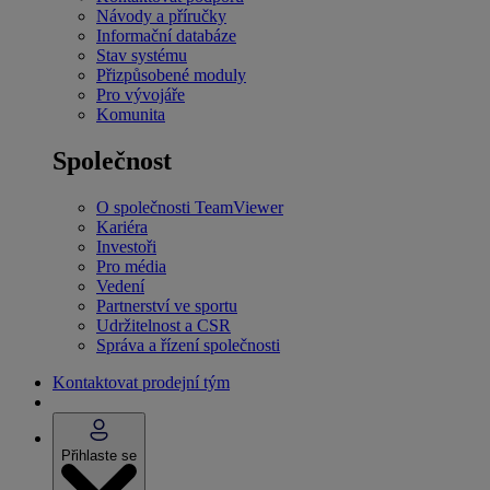
Návody a příručky
Informační databáze
Stav systému
Přizpůsobené moduly
Pro vývojáře
Komunita
Společnost
O společnosti TeamViewer
Kariéra
Investoři
Pro média
Vedení
Partnerství ve sportu
Udržitelnost a CSR
Správa a řízení společnosti
Kontaktovat prodejní tým
Přihlaste se