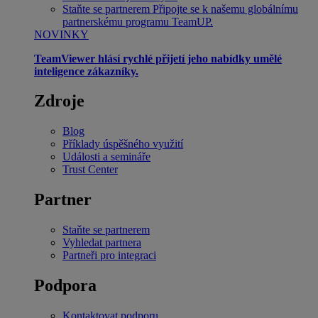
Staňte se partnerem
Připojte se k našemu globálnímu
partnerskému programu TeamUP.
NOVINKY
TeamViewer hlásí rychlé přijetí jeho nabídky umělé
inteligence zákazníky.
Zdroje
Blog
Příklady úspěšného využití
Události a semináře
Trust Center
Partner
Staňte se partnerem
Vyhledat partnera
Partneři pro integraci
Podpora
Kontaktovat podporu