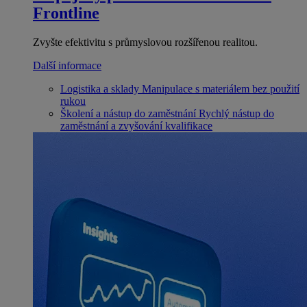
Frontline
Zvyšte efektivitu s průmyslovou rozšířenou realitou.
Další informace
Logistika a sklady
Manipulace s materiálem bez použití
rukou
Školení a nástup do zaměstnání
Rychlý nástup do
zaměstnání a zvyšování kvalifikace