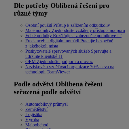
Dle potřeby
Oblíbená řešení pro
různé týmy
Osobní použití
Přístup k zařízením odkudkoliv
Malé podniky
Zjednodušte vzdálený přístup a podporu
Velké podniky
Rozšiřujte a zabezpečte podnikové IT
Freelanceři a digitální nomádi
Pracujte bezpečně
z jakéhokoli místa
Poskytovatelé spravovaných služeb
Spravujte a
udržujte klientské IT
OEM
Zjednodušte podporu a provoz
Neziskové a vzdělávací organizace
30% sleva na
technologii TeamViewer
Podle odvětví
Oblíbená řešení
seřazená podle odvětví
Automobilový průmysl
Zemědělství
Logistika
Výroba
Maloobchod