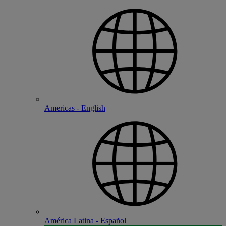
Americas - English
América Latina - Español