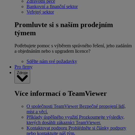
Zdravotní péče
Bankovní a finanční sektor
Veřejný sektor
Promluvte si s naším prodejním
týmem
Potřebujete pomoc s výběrem správného řešení, jeho zadáním
a objednáním nebo s upgradem licence?
Sdělte nám své požadavky
Pro firmy
Zdroje
Více informací o TeamViewer
O společnosti TeamViewer
Bezpečné propojení lidí,
míst a věcí.
Příklady úspěšného využití
Prozkoumejte výsledky,
kterých dosáhli zákazníci TeamViewer.
Kontaktovat podporu
Prohlédněte si články podpory
nebo kontaktujte náš tým.