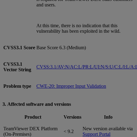
and users.
At this time, there is no indication that this
vulnerability has been exploited in the wild.
CVSS3.1
Score
Base Score 6.3 (Medium)
CVSS3.1
CVSS:3.1/AV:N/AC:L/PR:L/UI:N/S:U/C:L/I:L/A:
Vector String
Problem type
CWE-20: Improper Input Validation
3. Affected software and versions
Product
Versions
Info
TeamViewer DEX Platform
New version available via
< 9.2
(On-Premises)
Support Portal