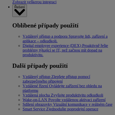
Zobrazit veškerou integraci
Řešení
Oblíbené případy použití
Vzdálený přístup a podpora
Spravujte lidi, zařízení a
aplikace – odkudkoli.
Digital employee experience (DEX)
Proaktivně řešte
problémy týkající se IT, než začnou mít dopad na
produktivitu.
Další případy použití
Vzdálený přístup
Zlepšete přístup pomocí
zabezpečeného připojení
Vzdálené řízení
Ovládejte zařízení bez ohledu na
platformu
Vzdálená plocha
Zvyšujte produktivitu odkudkoli
Wake-on-LAN
Povolte vzdálenou aktivaci zařízení
Sdílení obrazovky
Vizuální komunikace v reálném čase
Smart Service
Zjednodušte poprodejní operace