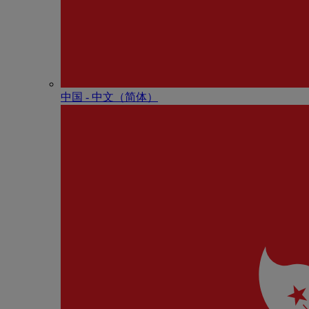
中国 - 中⽂（简体）