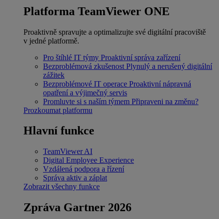
Platforma TeamViewer ONE
Proaktivně spravujte a optimalizujte své digitální pracoviště
v jedné platformě.
Pro štíhlé IT týmy
Proaktivní správa zařízení
Bezproblémová zkušenost
Plynulý a nerušený digitální
zážitek
Bezproblémové IT operace
Proaktivní nápravná
opatření a výjimečný servis
Promluvte si s naším týmem
Připraveni na změnu?
Prozkoumat platformu
Hlavní funkce
TeamViewer AI
Digital Employee Experience
Vzdálená podpora a řízení
Správa aktiv a záplat
Zobrazit všechny funkce
Zpráva Gartner 2026