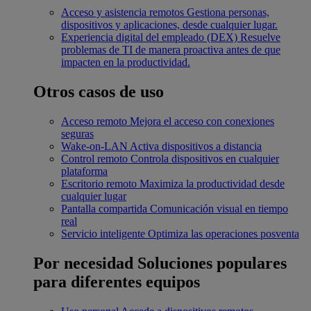
Acceso y asistencia remotos
Gestiona personas,
dispositivos y aplicaciones, desde cualquier lugar.
Experiencia digital del empleado (DEX)
Resuelve
problemas de TI de manera proactiva antes de que
impacten en la productividad.
Otros casos de uso
Acceso remoto
Mejora el acceso con conexiones
seguras
Wake-on-LAN
Activa dispositivos a distancia
Control remoto
Controla dispositivos en cualquier
plataforma
Escritorio remoto
Maximiza la productividad desde
cualquier lugar
Pantalla compartida
Comunicación visual en tiempo
real
Servicio inteligente
Optimiza las operaciones posventa
Por necesidad
Soluciones populares
para diferentes equipos