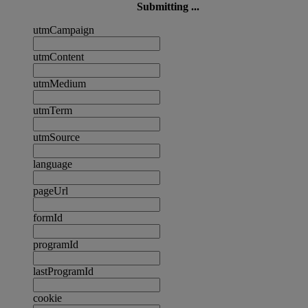
Submitting ...
utmCampaign
utmContent
utmMedium
utmTerm
utmSource
language
pageUrl
formId
programId
lastProgramId
cookie