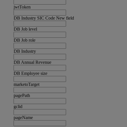
jwtToken
DB Industry SIC Code New field
DB Job level
DB Job role
DB Industry
DB Annual Revenue
DB Employee size
marketoTarget
pagePath
gclid
pageName