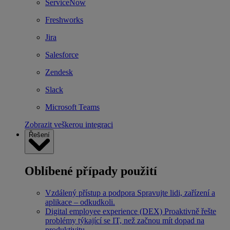
ServiceNow
Freshworks
Jira
Salesforce
Zendesk
Slack
Microsoft Teams
Zobrazit veškerou integraci
Řešení
Oblíbené případy použití
Vzdálený přístup a podpora
Spravujte lidi, zařízení a
aplikace – odkudkoli.
Digital employee experience (DEX)
Proaktivně řešte
problémy týkající se IT, než začnou mít dopad na
produktivitu.