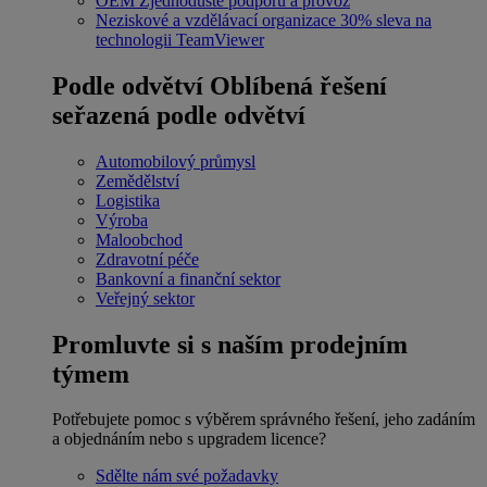
OEM
Zjednodušte podporu a provoz
Neziskové a vzdělávací organizace
30% sleva na
technologii TeamViewer
Podle odvětví
Oblíbená řešení
seřazená podle odvětví
Automobilový průmysl
Zemědělství
Logistika
Výroba
Maloobchod
Zdravotní péče
Bankovní a finanční sektor
Veřejný sektor
Promluvte si s naším prodejním
týmem
Potřebujete pomoc s výběrem správného řešení, jeho zadáním
a objednáním nebo s upgradem licence?
Sdělte nám své požadavky