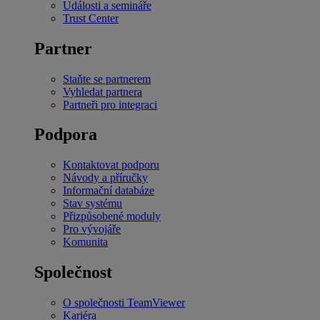
Události a semináře
Trust Center
Partner
Staňte se partnerem
Vyhledat partnera
Partneři pro integraci
Podpora
Kontaktovat podporu
Návody a příručky
Informační databáze
Stav systému
Přizpůsobené moduly
Pro vývojáře
Komunita
Společnost
O společnosti TeamViewer
Kariéra