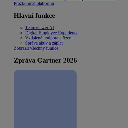
Prozkoumat platformu
Hlavní funkce
TeamViewer AI
Digital Employee Experience
Vzdálená podpora a řízení
Správa aktiv a záplat
Zobrazit všechny funkce
Zpráva Gartner 2026