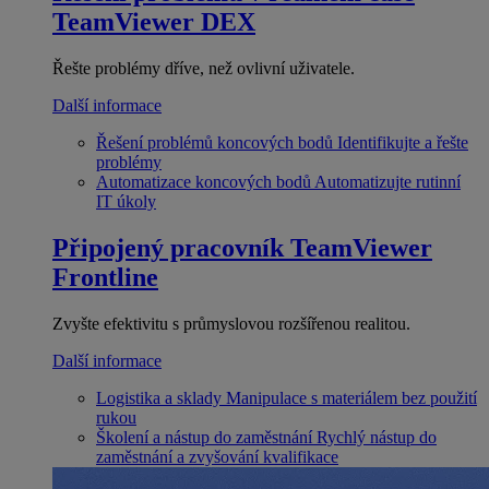
TeamViewer DEX
Řešte problémy dříve, než ovlivní uživatele.
Další informace
Řešení problémů koncových bodů
Identifikujte a řešte
problémy
Automatizace koncových bodů
Automatizujte rutinní
IT úkoly
Připojený pracovník
TeamViewer
Frontline
Zvyšte efektivitu s průmyslovou rozšířenou realitou.
Další informace
Logistika a sklady
Manipulace s materiálem bez použití
rukou
Školení a nástup do zaměstnání
Rychlý nástup do
zaměstnání a zvyšování kvalifikace