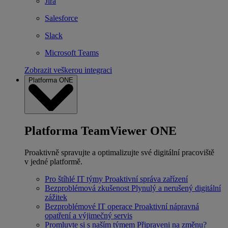
Jira
Salesforce
Slack
Microsoft Teams
Zobrazit veškerou integraci
Platforma ONE
Platforma TeamViewer ONE
Proaktivně spravujte a optimalizujte své digitální pracoviště
v jedné platformě.
Pro štíhlé IT týmy
Proaktivní správa zařízení
Bezproblémová zkušenost
Plynulý a nerušený digitální
zážitek
Bezproblémové IT operace
Proaktivní nápravná
opatření a výjimečný servis
Promluvte si s naším týmem
Připraveni na změnu?