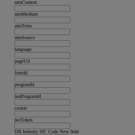
utmContent
utmMedium
utmTerm
utmSource
language
pageUrl
formId
programId
lastProgramId
cookie
jwtToken
DB Industry SIC Code New field