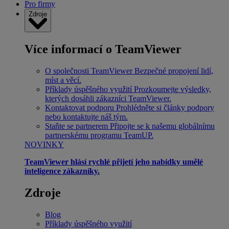
Pro firmy
Zdroje
Více informací o TeamViewer
O společnosti TeamViewer
Bezpečné propojení lidí,
míst a věcí.
Příklady úspěšného využití
Prozkoumejte výsledky,
kterých dosáhli zákazníci TeamViewer.
Kontaktovat podporu
Prohlédněte si články podpory
nebo kontaktujte náš tým.
Staňte se partnerem
Připojte se k našemu globálnímu
partnerskému programu TeamUP.
NOVINKY
TeamViewer hlásí rychlé přijetí jeho nabídky umělé
inteligence zákazníky.
Zdroje
Blog
Příklady úspěšného využití