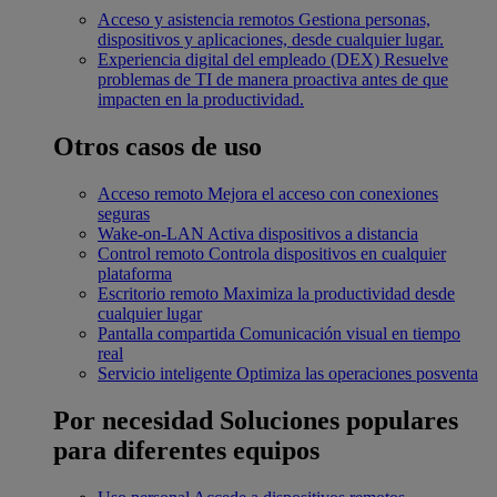
Acceso y asistencia remotos
Gestiona personas,
dispositivos y aplicaciones, desde cualquier lugar.
Experiencia digital del empleado (DEX)
Resuelve
problemas de TI de manera proactiva antes de que
impacten en la productividad.
Otros casos de uso
Acceso remoto
Mejora el acceso con conexiones
seguras
Wake-on-LAN
Activa dispositivos a distancia
Control remoto
Controla dispositivos en cualquier
plataforma
Escritorio remoto
Maximiza la productividad desde
cualquier lugar
Pantalla compartida
Comunicación visual en tiempo
real
Servicio inteligente
Optimiza las operaciones posventa
Por necesidad
Soluciones populares
para diferentes equipos