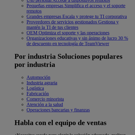
Uso personal
Accede a dispositivos remotos
Pequeñas empresas
Simplifica el acceso y el soporte
remotos
Grandes empresas
Escala y protege tu TI corporativa
Proveedores de servicios gestionados
Gestiona y
mantén la TI de tus clientes
OEM
Optimiza el soporte y las operaciones
Organizaciones educativas y sin ánimo de lucro
30 %
de descuento en tecnología de TeamViewer
Por industria
Soluciones populares
por industria
Automoción
Industria agraria
Logística
Fabricación
Comercio minorista
Atención a la salud
Operaciones bancarias y finanzas
Habla con el equipo de ventas