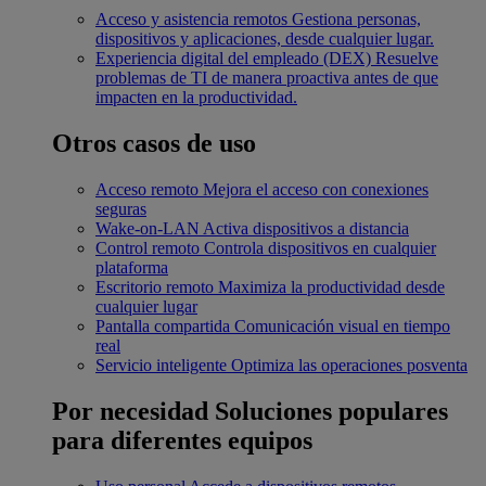
Acceso y asistencia remotos
Gestiona personas,
dispositivos y aplicaciones, desde cualquier lugar.
Experiencia digital del empleado (DEX)
Resuelve
problemas de TI de manera proactiva antes de que
impacten en la productividad.
Otros casos de uso
Acceso remoto
Mejora el acceso con conexiones
seguras
Wake-on-LAN
Activa dispositivos a distancia
Control remoto
Controla dispositivos en cualquier
plataforma
Escritorio remoto
Maximiza la productividad desde
cualquier lugar
Pantalla compartida
Comunicación visual en tiempo
real
Servicio inteligente
Optimiza las operaciones posventa
Por necesidad
Soluciones populares
para diferentes equipos