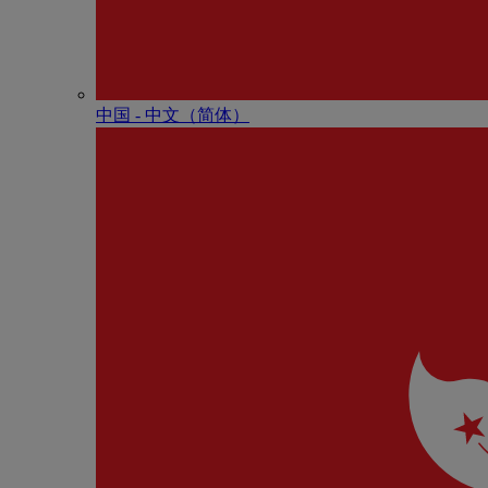
中国 - 中⽂（简体）