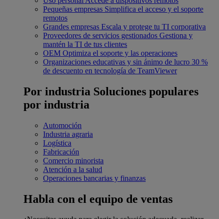
Uso personal
Accede a dispositivos remotos
Pequeñas empresas
Simplifica el acceso y el soporte
remotos
Grandes empresas
Escala y protege tu TI corporativa
Proveedores de servicios gestionados
Gestiona y
mantén la TI de tus clientes
OEM
Optimiza el soporte y las operaciones
Organizaciones educativas y sin ánimo de lucro
30 %
de descuento en tecnología de TeamViewer
Por industria
Soluciones populares
por industria
Automoción
Industria agraria
Logística
Fabricación
Comercio minorista
Atención a la salud
Operaciones bancarias y finanzas
Habla con el equipo de ventas