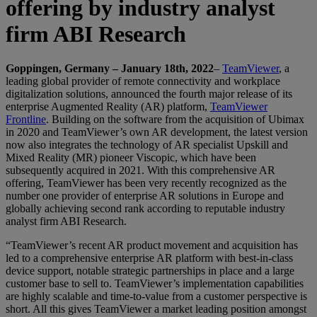
offering by industry analyst
firm ABI Research
Goppingen, Germany – January 18th, 2022
–
TeamViewer
, a
leading global provider of remote connectivity and workplace
digitalization solutions, announced the fourth major release of its
enterprise Augmented Reality (AR) platform,
TeamViewer
Frontline
. Building on the software from the acquisition of Ubimax
in 2020 and TeamViewer’s own AR development, the latest version
now also integrates the technology of AR specialist Upskill and
Mixed Reality (MR) pioneer Viscopic, which have been
subsequently acquired in 2021. With this comprehensive AR
offering, TeamViewer has been very recently recognized as the
number one provider of enterprise AR solutions in Europe and
globally achieving second rank according to reputable industry
analyst firm ABI Research.
“TeamViewer’s recent AR product movement and acquisition has
led to a comprehensive enterprise AR platform with best-in-class
device support, notable strategic partnerships in place and a large
customer base to sell to. TeamViewer’s implementation capabilities
are highly scalable and time-to-value from a customer perspective is
short. All this gives TeamViewer a market leading position amongst