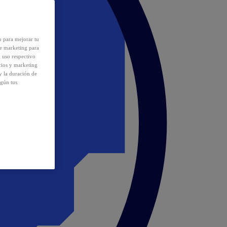
o para mejorar tu
de marketing para
y uso respectivo
cios y marketing
y la duración de
egún tus