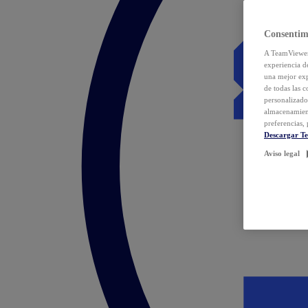
Consentim
A TeamViewer 
experiencia d
una mejor exp
de todas las 
personalizado
almacenamien
preferencias, 
Descargar T
Aviso legal