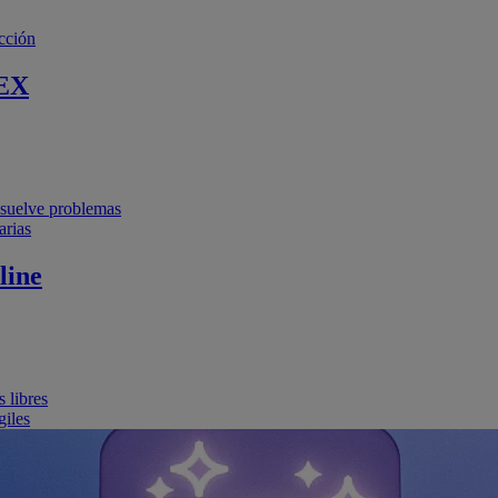
cción
EX
resuelve problemas
arias
line
 libres
giles