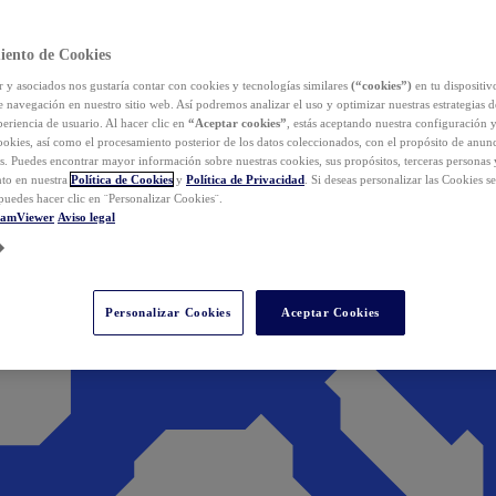
iento de Cookies
y asociados nos gustaría contar con cookies y tecnologías similares
(“cookies”)
en tu dispositiv
e navegación en nuestro sitio web. Así podremos analizar el uso y optimizar nuestras estrategias 
eriencia de usuario. Al hacer clic en
“Aceptar cookies”
, estás aceptando nuestra configuración 
cookies, así como el procesamiento posterior de los datos coleccionados, con el propósito de anun
s. Puedes encontrar mayor información sobre nuestras cookies, sus propósitos, terceras personas 
to en nuestra
Política de Cookies
y
Política de Privacidad
. Si deseas personalizar las Cookies s
puedes hacer clic en ¨Personalizar Cookies¨.
eamViewer
Aviso legal
Personalizar Cookies
Aceptar Cookies