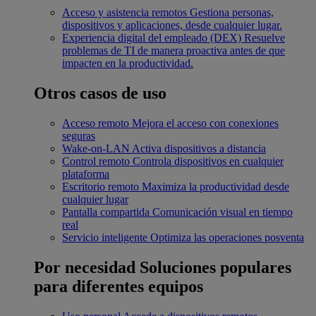
Acceso y asistencia remotos
Gestiona personas,
dispositivos y aplicaciones, desde cualquier lugar.
Experiencia digital del empleado (DEX)
Resuelve
problemas de TI de manera proactiva antes de que
impacten en la productividad.
Otros casos de uso
Acceso remoto
Mejora el acceso con conexiones
seguras
Wake-on-LAN
Activa dispositivos a distancia
Control remoto
Controla dispositivos en cualquier
plataforma
Escritorio remoto
Maximiza la productividad desde
cualquier lugar
Pantalla compartida
Comunicación visual en tiempo
real
Servicio inteligente
Optimiza las operaciones posventa
Por necesidad
Soluciones populares
para diferentes equipos