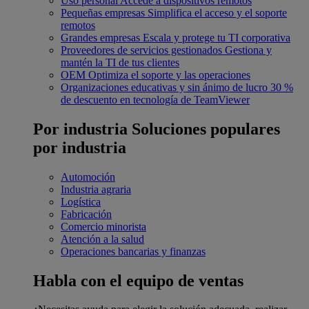
Uso personal
Accede a dispositivos remotos
Pequeñas empresas
Simplifica el acceso y el soporte
remotos
Grandes empresas
Escala y protege tu TI corporativa
Proveedores de servicios gestionados
Gestiona y
mantén la TI de tus clientes
OEM
Optimiza el soporte y las operaciones
Organizaciones educativas y sin ánimo de lucro
30 %
de descuento en tecnología de TeamViewer
Por industria
Soluciones populares
por industria
Automoción
Industria agraria
Logística
Fabricación
Comercio minorista
Atención a la salud
Operaciones bancarias y finanzas
Habla con el equipo de ventas