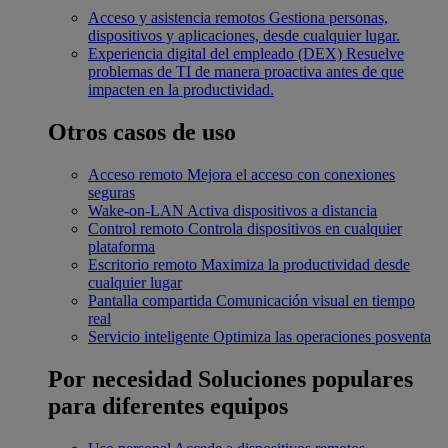
Acceso y asistencia remotos
Gestiona personas,
dispositivos y aplicaciones, desde cualquier lugar.
Experiencia digital del empleado (DEX)
Resuelve
problemas de TI de manera proactiva antes de que
impacten en la productividad.
Otros casos de uso
Acceso remoto
Mejora el acceso con conexiones
seguras
Wake-on-LAN
Activa dispositivos a distancia
Control remoto
Controla dispositivos en cualquier
plataforma
Escritorio remoto
Maximiza la productividad desde
cualquier lugar
Pantalla compartida
Comunicación visual en tiempo
real
Servicio inteligente
Optimiza las operaciones posventa
Por necesidad
Soluciones populares
para diferentes equipos