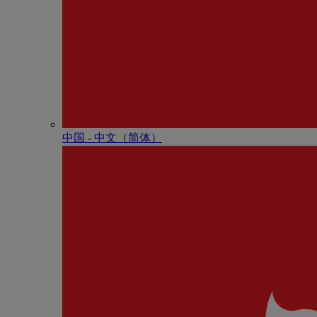
中国 - 中⽂（简体）