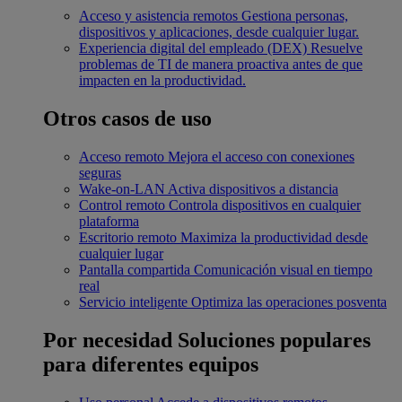
Acceso y asistencia remotos
Gestiona personas,
dispositivos y aplicaciones, desde cualquier lugar.
Experiencia digital del empleado (DEX)
Resuelve
problemas de TI de manera proactiva antes de que
impacten en la productividad.
Otros casos de uso
Acceso remoto
Mejora el acceso con conexiones
seguras
Wake-on-LAN
Activa dispositivos a distancia
Control remoto
Controla dispositivos en cualquier
plataforma
Escritorio remoto
Maximiza la productividad desde
cualquier lugar
Pantalla compartida
Comunicación visual en tiempo
real
Servicio inteligente
Optimiza las operaciones posventa
Por necesidad
Soluciones populares
para diferentes equipos