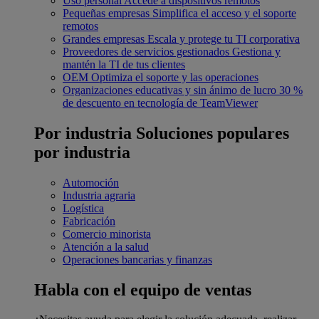
Uso personal
Accede a dispositivos remotos
Pequeñas empresas
Simplifica el acceso y el soporte
remotos
Grandes empresas
Escala y protege tu TI corporativa
Proveedores de servicios gestionados
Gestiona y
mantén la TI de tus clientes
OEM
Optimiza el soporte y las operaciones
Organizaciones educativas y sin ánimo de lucro
30 %
de descuento en tecnología de TeamViewer
Por industria
Soluciones populares
por industria
Automoción
Industria agraria
Logística
Fabricación
Comercio minorista
Atención a la salud
Operaciones bancarias y finanzas
Habla con el equipo de ventas