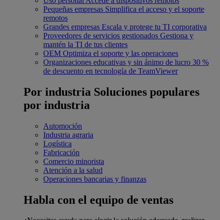
Uso personal
Accede a dispositivos remotos
Pequeñas empresas
Simplifica el acceso y el soporte
remotos
Grandes empresas
Escala y protege tu TI corporativa
Proveedores de servicios gestionados
Gestiona y
mantén la TI de tus clientes
OEM
Optimiza el soporte y las operaciones
Organizaciones educativas y sin ánimo de lucro
30 %
de descuento en tecnología de TeamViewer
Por industria
Soluciones populares
por industria
Automoción
Industria agraria
Logística
Fabricación
Comercio minorista
Atención a la salud
Operaciones bancarias y finanzas
Habla con el equipo de ventas