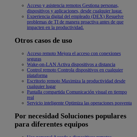
Acceso y asistencia remotos
Gestiona personas,
dispositivos y aplicaciones, desde cualquier lugar.
Experiencia digital del empleado (DEX)
Resuelve
problemas de TI de manera proactiva antes de que
impacten en la productividad.
Otros casos de uso
Acceso remoto
Mejora el acceso con conexiones
seguras
Wake-on-LAN
Activa dispositivos a distancia
Control remoto
Controla dispositivos en cualquier
plataforma
Escritorio remoto
Maximiza la productividad desde
cualquier lugar
Pantalla compartida
Comunicación visual en tiempo
real
Servicio inteligente
Optimiza las operaciones posventa
Por necesidad
Soluciones populares
para diferentes equipos