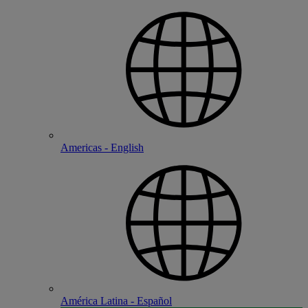
Americas - English
América Latina - Español