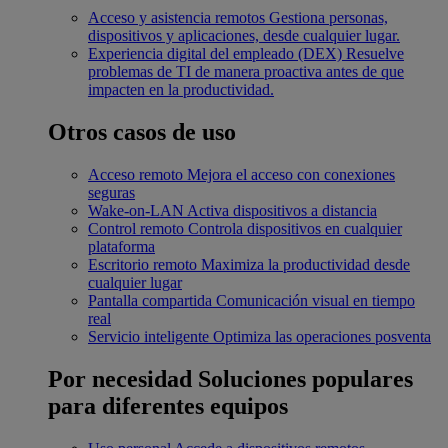
Acceso y asistencia remotos
Gestiona personas,
dispositivos y aplicaciones, desde cualquier lugar.
Experiencia digital del empleado (DEX)
Resuelve
problemas de TI de manera proactiva antes de que
impacten en la productividad.
Otros casos de uso
Acceso remoto
Mejora el acceso con conexiones
seguras
Wake-on-LAN
Activa dispositivos a distancia
Control remoto
Controla dispositivos en cualquier
plataforma
Escritorio remoto
Maximiza la productividad desde
cualquier lugar
Pantalla compartida
Comunicación visual en tiempo
real
Servicio inteligente
Optimiza las operaciones posventa
Por necesidad
Soluciones populares
para diferentes equipos