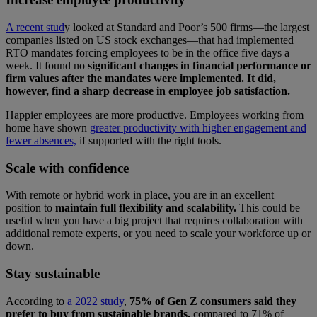
A recent stud
y looked at Standard and Poor’s 500 firms—the largest
companies listed on US stock exchanges—that had implemented
RTO mandates forcing employees to be in the office five days a
week. It found no
significant changes in financial performance or
firm values after the mandates were implemented. It did,
however, find a sharp decrease in employee job satisfaction.
Happier employees are more productive. Employees working from
home have shown
greater productivity with higher engagement and
fewer absences,
if supported with the right tools.
Scale with confidence
With remote or hybrid work in place, you are in an excellent
position to
maintain full flexibility and scalability.
This could be
useful when you have a big project that requires collaboration with
additional remote experts, or you need to scale your workforce up or
down.
Stay sustainable
According to
a 2022 study
,
75% of Gen Z consumers said they
prefer to buy from sustainable brands,
compared to 71% of