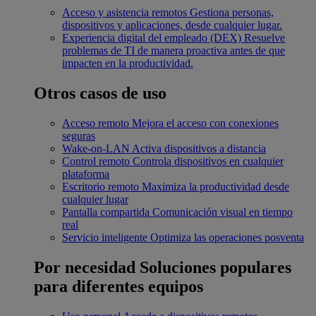
Acceso y asistencia remotos
Gestiona personas,
dispositivos y aplicaciones, desde cualquier lugar.
Experiencia digital del empleado (DEX)
Resuelve
problemas de TI de manera proactiva antes de que
impacten en la productividad.
Otros casos de uso
Acceso remoto
Mejora el acceso con conexiones
seguras
Wake-on-LAN
Activa dispositivos a distancia
Control remoto
Controla dispositivos en cualquier
plataforma
Escritorio remoto
Maximiza la productividad desde
cualquier lugar
Pantalla compartida
Comunicación visual en tiempo
real
Servicio inteligente
Optimiza las operaciones posventa
Por necesidad
Soluciones populares
para diferentes equipos