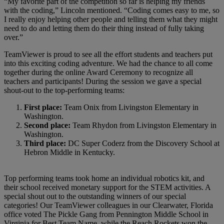
“My favorite part of the competition so far is helping my friends
with the coding,” Lincoln mentioned. “Coding comes easy to me, so
I really enjoy helping other people and telling them what they might
need to do and letting them do their thing instead of fully taking
over.”
TeamViewer is proud to see all the effort students and teachers put
into this exciting coding adventure. We had the chance to all come
together during the online Award Ceremony to recognize all
teachers and participants! During the session we gave a special
shout-out to the top-performing teams:
First place:
Team Onix from Livingston Elementary in
Washington.
Second place:
Team Rhydon from Livingston Elementary in
Washington.
Third place:
DC Super Coderz from the Discovery School at
Hebron Middle in Kentucky.
Top performing teams took home an individual robotics kit, and
their school received monetary support for the STEM activities. A
special shout out to the outstanding winners of our special
categories! Our TeamViewer colleagues in our Clearwater, Florida
office voted The Pickle Gang from Pennington Middle School in
Virginia for Best Team Name, while the Reach Rockets won the