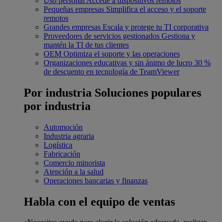
Uso personal
Accede a dispositivos remotos
Pequeñas empresas
Simplifica el acceso y el soporte
remotos
Grandes empresas
Escala y protege tu TI corporativa
Proveedores de servicios gestionados
Gestiona y
mantén la TI de tus clientes
OEM
Optimiza el soporte y las operaciones
Organizaciones educativas y sin ánimo de lucro
30 %
de descuento en tecnología de TeamViewer
Por industria
Soluciones populares
por industria
Automoción
Industria agraria
Logística
Fabricación
Comercio minorista
Atención a la salud
Operaciones bancarias y finanzas
Habla con el equipo de ventas