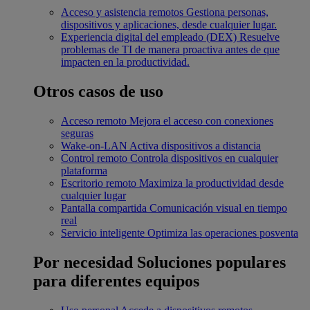
Acceso y asistencia remotos
Gestiona personas,
dispositivos y aplicaciones, desde cualquier lugar.
Experiencia digital del empleado (DEX)
Resuelve
problemas de TI de manera proactiva antes de que
impacten en la productividad.
Otros casos de uso
Acceso remoto
Mejora el acceso con conexiones
seguras
Wake-on-LAN
Activa dispositivos a distancia
Control remoto
Controla dispositivos en cualquier
plataforma
Escritorio remoto
Maximiza la productividad desde
cualquier lugar
Pantalla compartida
Comunicación visual en tiempo
real
Servicio inteligente
Optimiza las operaciones posventa
Por necesidad
Soluciones populares
para diferentes equipos