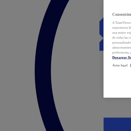
Consentim
A TeamViewer 
experiencia d
una mejor exp
de todas las 
personalizado
almacenamien
preferencias, 
Descargar T
Aviso legal