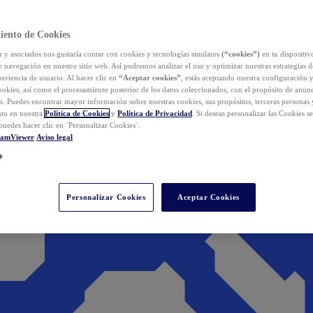
iento de Cookies
y asociados nos gustaría contar con cookies y tecnologías similares
(“cookies”)
en tu dispositiv
e navegación en nuestro sitio web. Así podremos analizar el uso y optimizar nuestras estrategias 
eriencia de usuario. Al hacer clic en
“Aceptar cookies”
, estás aceptando nuestra configuración 
cookies, así como el procesamiento posterior de los datos coleccionados, con el propósito de anun
s. Puedes encontrar mayor información sobre nuestras cookies, sus propósitos, terceras personas 
to en nuestra
Política de Cookies
y
Política de Privacidad
. Si deseas personalizar las Cookies s
puedes hacer clic en ¨Personalizar Cookies¨.
eamViewer
Aviso legal
Personalizar Cookies
Aceptar Cookies