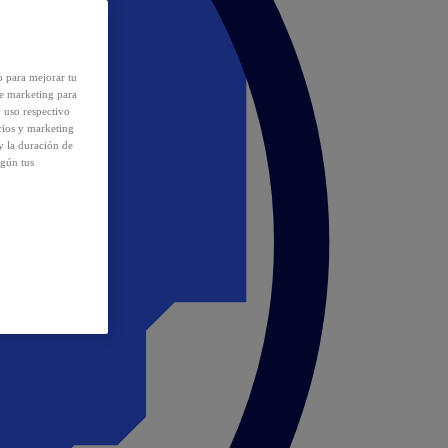
o para mejorar tu
de marketing para
y uso respectivo
cios y marketing
y la duración de
egún tus