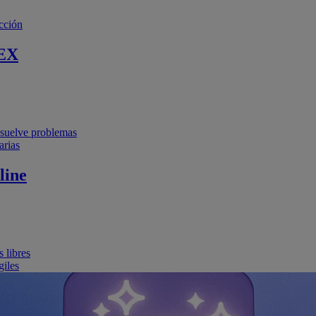
cción
EX
resuelve problemas
arias
line
 libres
giles