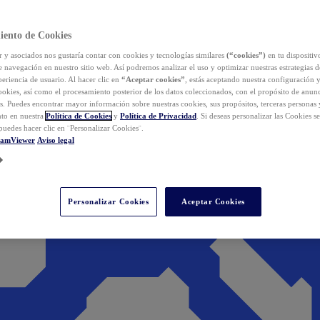
iento de Cookies
y asociados nos gustaría contar con cookies y tecnologías similares
(“cookies”)
en tu dispositiv
e navegación en nuestro sitio web. Así podremos analizar el uso y optimizar nuestras estrategias 
eriencia de usuario. Al hacer clic en
“Aceptar cookies”
, estás aceptando nuestra configuración 
cookies, así como el procesamiento posterior de los datos coleccionados, con el propósito de anun
s. Puedes encontrar mayor información sobre nuestras cookies, sus propósitos, terceras personas 
to en nuestra
Política de Cookies
y
Política de Privacidad
. Si deseas personalizar las Cookies s
puedes hacer clic en ¨Personalizar Cookies¨.
eamViewer
Aviso legal
Personalizar Cookies
Aceptar Cookies