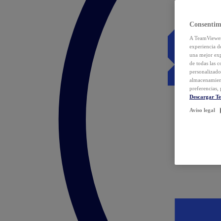
Consentim
A TeamViewer 
experiencia d
una mejor exp
de todas las 
personalizado
almacenamien
preferencias, 
Descargar T
Aviso legal