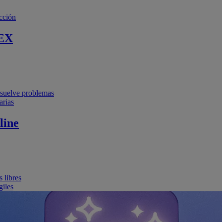
cción
EX
resuelve problemas
arias
line
 libres
giles