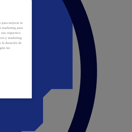
o para mejorar tu
de marketing para
y uso respectivo
cios y marketing
y la duración de
egún tus