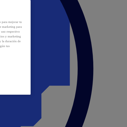
o para mejorar tu
de marketing para
y uso respectivo
cios y marketing
y la duración de
egún tus