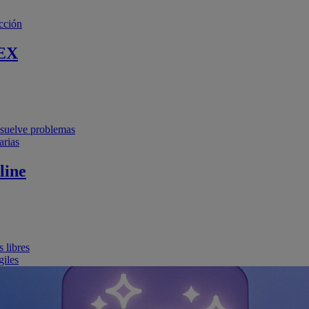
cción
EX
resuelve problemas
arias
line
 libres
giles