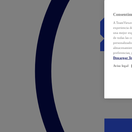
Consentim
A TeamViewer 
experiencia d
una mejor exp
de todas las 
personalizado
almacenamien
preferencias, 
Descargar T
Aviso legal