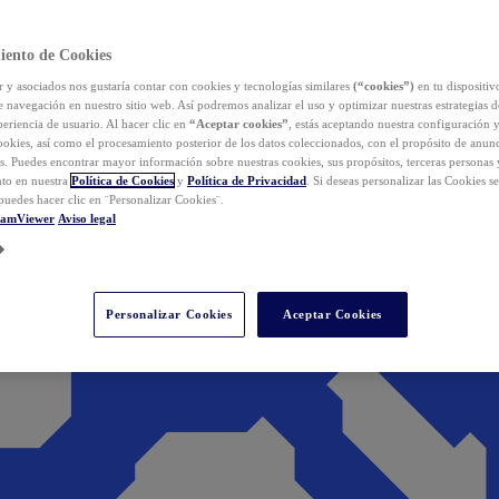
iento de Cookies
y asociados nos gustaría contar con cookies y tecnologías similares
(“cookies”)
en tu dispositiv
e navegación en nuestro sitio web. Así podremos analizar el uso y optimizar nuestras estrategias 
eriencia de usuario. Al hacer clic en
“Aceptar cookies”
, estás aceptando nuestra configuración 
cookies, así como el procesamiento posterior de los datos coleccionados, con el propósito de anun
s. Puedes encontrar mayor información sobre nuestras cookies, sus propósitos, terceras personas 
to en nuestra
Política de Cookies
y
Política de Privacidad
. Si deseas personalizar las Cookies s
puedes hacer clic en ¨Personalizar Cookies¨.
eamViewer
Aviso legal
Personalizar Cookies
Aceptar Cookies