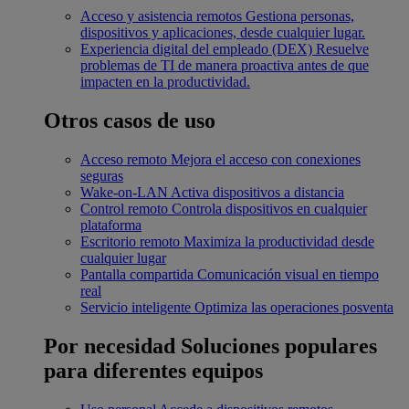
Acceso y asistencia remotos
Gestiona personas,
dispositivos y aplicaciones, desde cualquier lugar.
Experiencia digital del empleado (DEX)
Resuelve
problemas de TI de manera proactiva antes de que
impacten en la productividad.
Otros casos de uso
Acceso remoto
Mejora el acceso con conexiones
seguras
Wake-on-LAN
Activa dispositivos a distancia
Control remoto
Controla dispositivos en cualquier
plataforma
Escritorio remoto
Maximiza la productividad desde
cualquier lugar
Pantalla compartida
Comunicación visual en tiempo
real
Servicio inteligente
Optimiza las operaciones posventa
Por necesidad
Soluciones populares
para diferentes equipos