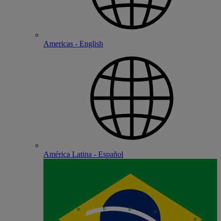
Americas - English
América Latina - Español