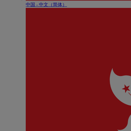
中国 - 中⽂（简体）