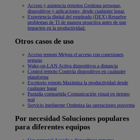
Acceso y asistencia remotos
Gestiona personas,
dispositivos y aplicaciones, desde cualquier lugar.
Experiencia digital del empleado (DEX)
Resuelve
problemas de TI de manera proactiva antes de que
impacten en la productividad.
Otros casos de uso
Acceso remoto
Mejora el acceso con conexiones
seguras
Wake-on-LAN
Activa dispositivos a distancia
Control remoto
Controla dispositivos en cualquier
plataforma
Escritorio remoto
Maximiza la productividad desde
cualquier lugar
Pantalla compartida
Comunicación visual en tiempo
real
Servicio inteligente
Optimiza las operaciones posventa
Por necesidad
Soluciones populares
para diferentes equipos