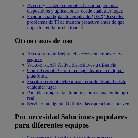
Acceso y asistencia remotos
Gestiona personas,
dispositivos y aplicaciones, desde cualquier lugar.
Experiencia digital del empleado (DEX)
Resuelve
problemas de TI de manera proactiva antes de que
impacten en la productividad.
Otros casos de uso
Acceso remoto
Mejora el acceso con conexiones
seguras
Wake-on-LAN
Activa dispositivos a distancia
Control remoto
Controla dispositivos en cualquier
plataforma
Escritorio remoto
Maximiza la productividad desde
cualquier lugar
Pantalla compartida
Comunicación visual en tiempo
real
Servicio inteligente
Optimiza las operaciones posventa
Por necesidad
Soluciones populares
para diferentes equipos