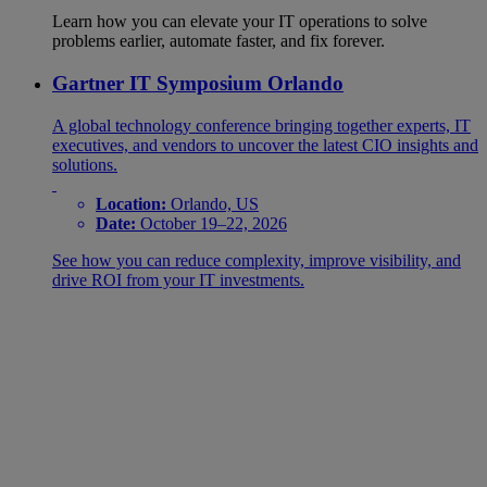
Learn how you can elevate your IT operations to solve
problems earlier, automate faster, and fix forever.
Gartner IT Symposium Orlando
A global technology conference bringing together experts, IT
executives, and vendors to uncover the latest CIO insights and
solutions.
Location:
Orlando, US
Date:
October 19–22, 2026
See how you can reduce complexity, improve visibility, and
drive ROI from your IT investments.