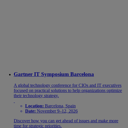
Gartner IT Symposium Barcelona
A global technology conference for CIOs and IT executives
focused on practical solutions to help organizations optimize
their technology strategy.
Location:
Barcelona, Spain
Date:
November 9–12, 2026
Discover how you can get ahead of issues and make more
time for strategic priorities.