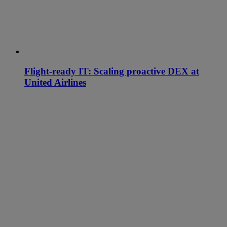
Flight-ready IT: Scaling proactive DEX at
United Airlines