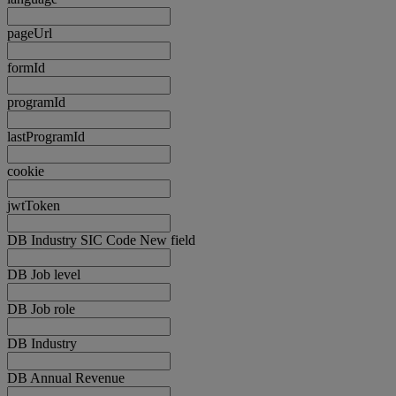
pageUrl
formId
programId
lastProgramId
cookie
jwtToken
DB Industry SIC Code New field
DB Job level
DB Job role
DB Industry
DB Annual Revenue