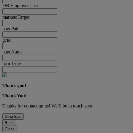
DB Employee size
marketoTarget
pagePath
gclid
pageName
formType
Thank you!
Thank You!
Thanks for contacting us! We´ll be in touch soon.
Download
Back
Close