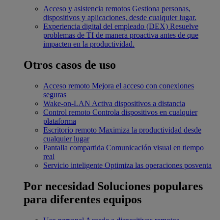
Acceso y asistencia remotos
Gestiona personas,
dispositivos y aplicaciones, desde cualquier lugar.
Experiencia digital del empleado (DEX)
Resuelve
problemas de TI de manera proactiva antes de que
impacten en la productividad.
Otros casos de uso
Acceso remoto
Mejora el acceso con conexiones
seguras
Wake-on-LAN
Activa dispositivos a distancia
Control remoto
Controla dispositivos en cualquier
plataforma
Escritorio remoto
Maximiza la productividad desde
cualquier lugar
Pantalla compartida
Comunicación visual en tiempo
real
Servicio inteligente
Optimiza las operaciones posventa
Por necesidad
Soluciones populares
para diferentes equipos