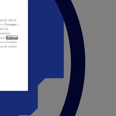
pareil, afin de
ur
« J’accepte »
,
ées via
s mesures
 notre
Politique
iers et la durée
ent de cookies