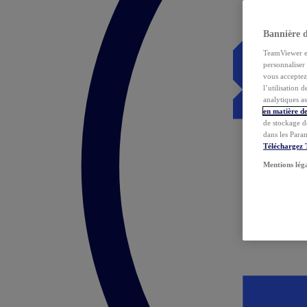
Bannière 
TeamViewer et 
personnaliser 
vous acceptez 
l’utilisation 
analytiques as
en matière de
de stockage d
dans les Para
Téléchargez
Mentions lég