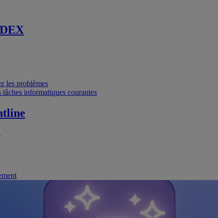
 DEX
vez les problèmes
 tâches informatiques courantes
tline
.
nement