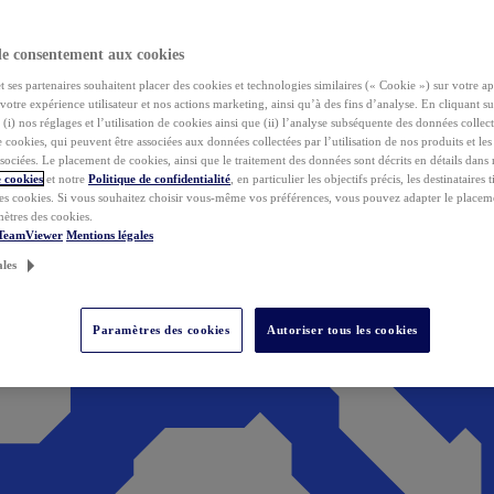
de consentement aux cookies
ses partenaires souhaitent placer des cookies et technologies similaires (« Cookie ») sur votre ap
votre expérience utilisateur et nos actions marketing, ainsi qu’à des fins d’analyse. En cliquant s
(i) nos réglages et l’utilisation de cookies ainsi que (ii) l’analyse subséquente des données collect
de cookies, qui peuvent être associées aux données collectées par l’utilisation de nos produits et le
sociées. Le placement de cookies, ainsi que le traitement des données sont décrits en détails dans
 cookies
et notre
Politique de confidentialité
, en particulier les objectifs précis, les destinataires t
es cookies. Si vous souhaitez choisir vous-même vos préférences, vous pouvez adapter le placem
mètres des cookies.
 TeamViewer
Mentions légales
ales
Paramètres des cookies
Autoriser tous les cookies