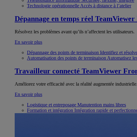
Téléassistance informatique
Sécurisée, flexible, intégrée
Technologie opérationnelle
Accès à distance à l’atelier
Dépannage en temps réel
TeamViewer
Résolvez les problèmes avant qu’ils n’affectent les utilisateurs.
En savoir plus
Dépannage des points de terminaison
Identifiez et résol
Automatisation des points de terminaison
Automatisez les
Travailleur connecté
TeamViewer Fron
Améliorez votre efficacité avec la réalité augmentée industrielle
En savoir plus
Logistique et entreposage
Manutention mains libres
Formation et intégration
Intégration rapide et perfection