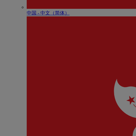
中国 - 中⽂（简体）