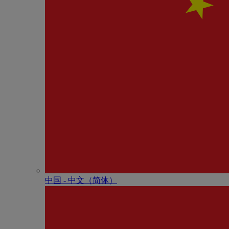
中国 - 中⽂（简体）