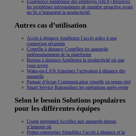
Expérience numérique des employés (DEX)
Résolvez
les problèmes informatiques de manière proactive avant
qu’ils n’impactent la productivité.
Autres cas d’utilisation
Accès à distance
Améliorez l’accès grâce à une
connexion sécurisée
Contrôle à distance
Contrôlez les appareils
indépendamment de la plateforme
Bureau à distance
Améliorez la productivité où que
vous soyez
Wake-on-LAN
Autorisez l’activation à distance des
appareils
Partage d’écran
Communication visuelle en temps réel
Smart Service
Rationalisez les opérations après-vente
Selon le besoin
Solutions populaires
pour les différentes équipes
Usage personnel
Accédez aux appareils depuis
n’importe où
Petites entreprises
Simplifiez l’accès à distance et la