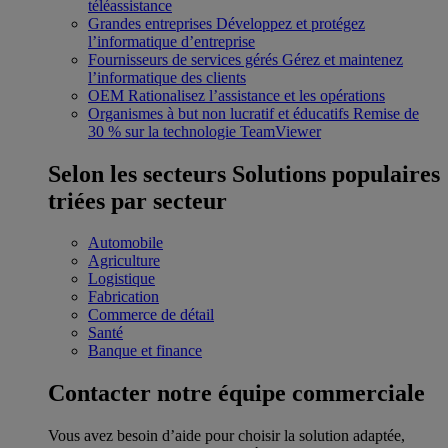
téléassistance
Grandes entreprises
Développez et protégez
l’informatique d’entreprise
Fournisseurs de services gérés
Gérez et maintenez
l’informatique des clients
OEM
Rationalisez l’assistance et les opérations
Organismes à but non lucratif et éducatifs
Remise de
30 % sur la technologie TeamViewer
Selon les secteurs
Solutions populaires
triées par secteur
Automobile
Agriculture
Logistique
Fabrication
Commerce de détail
Santé
Banque et finance
Contacter notre équipe commerciale
Vous avez besoin d’aide pour choisir la solution adaptée,