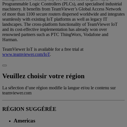
Programmable Logic Controllers (PLCs), and specialised industrial
machinery. It benefits from TeamViewer’s Global Access Network
of more than 1100 secure routers dispersed worldwide and integrates
seamlessly with existing IoT platforms as well as legacy IT
landscapes. The cross-platform functionality of TeamViewer IoT
and its cost-effective implementation has already won over
renowned partners such as PTC ThingWorx, Vodafone and
Harman.
TeamViewer IoT is available for a free trial at
www.teamviewer.com/IoT
.
Veuillez choisir votre région
La sélection d’une région modifie la langue et/ou le contenu sur
teamviewer.com
RÉGION SUGGÉRÉE
Americas