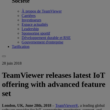
Société
À propos de TeamViewer
Carrières
Investisseurs
Espace actualités
Leadership
Sponsoring sportif
Développement durable et RSE
Gouvernement d'entreprise
Tarification
28 juin 2018
TeamViewer releases latest IoT
offering with advanced feature
set
London, UK, June 28th, 2018
–
TeamViewer®
, a leading global
software provider for IoT, connectivity, monitoring, support, and