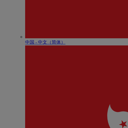
中国 - 中⽂（简体）