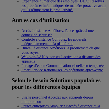
Expérience numérique des employés (DEX)
Résolvez
les problèmes informatiques de manière proactive avant
qu’ils n’impactent la productivité.
Autres cas d’utilisation
Accès à distance
Améliorez l’accès grâce à une
connexion sécurisée
Contrôle à distance
Contrôlez les appareils
indépendamment de la plateforme
Bureau à distance
Améliorez la productivité où que
vous soyez
Wake-on-LAN
Autorisez l’activation à distance des
appareils
Partage d’écran
Communication visuelle en temps réel
Smart Service
Rationalisez les opérations après-vente
Selon le besoin
Solutions populaires
pour les différentes équipes
Usage personnel
Accédez aux appareils depuis
n’importe où
Petites entreprises
Simplifiez l’accès à distance et la