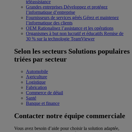
téléassistance
Grandes entreprises
Développez et protégez
l’informatique d’entreprise
Fournisseurs de services gérés
Gérez et maintenez
l’informatique des clients
OEM
Rationalisez l’assistance et les opérations
Organismes à but non lucratif et éducatifs
Remise de
30 % sur la technologie TeamViewer
Selon les secteurs
Solutions populaires
triées par secteur
Automobile
Agriculture
Logistique
Fabrication
Commerce de détail
Santé
Banque et finance
Contacter notre équipe commerciale
Vous avez besoin d’aide pour choisir la solution adaptée,