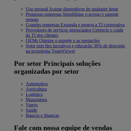
Uso pessoal
Acesse dispositivos de qualquer lugar
Pequenas empresas
Simplifique o acesso e suporte
remoto
Grandes empresas
Expanda e proteja a TI corporativa
Provedores de serviços gerenciados
Gerencie e cuide
da TI dos clientes
OEMs
Otimize o suporte e as operações
Setor sem fins lucrativos e educação
30% de desconto
na tecnologia TeamViewer
Por setor
Principais soluções
organizadas por setor
Automotiva
Agricultura
Logística
Manufatura
Varejo
Saúde
Bancos e finanças
Fale com nossa equipe de vendas