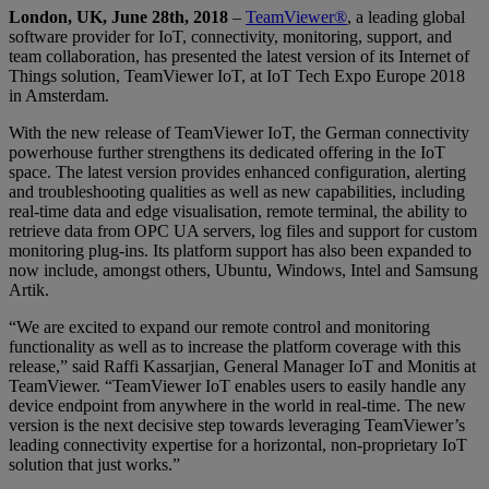
London, UK, June 28th, 2018
–
TeamViewer®
, a leading global
software provider for IoT, connectivity, monitoring, support, and
team collaboration, has presented the latest version of its Internet of
Things solution, TeamViewer IoT, at IoT Tech Expo Europe 2018
in Amsterdam.
With the new release of TeamViewer IoT, the German connectivity
powerhouse further strengthens its dedicated offering in the IoT
space. The latest version provides enhanced configuration, alerting
and troubleshooting qualities as well as new capabilities, including
real-time data and edge visualisation, remote terminal, the ability to
retrieve data from OPC UA servers, log files and support for custom
monitoring plug-ins. Its platform support has also been expanded to
now include, amongst others, Ubuntu, Windows, Intel and Samsung
Artik.
“We are excited to expand our remote control and monitoring
functionality as well as to increase the platform coverage with this
release,” said Raffi Kassarjian, General Manager IoT and Monitis at
TeamViewer. “TeamViewer IoT enables users to easily handle any
device endpoint from anywhere in the world in real-time. The new
version is the next decisive step towards leveraging TeamViewer’s
leading connectivity expertise for a horizontal, non-proprietary IoT
solution that just works.”