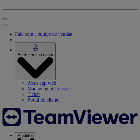
Fale com a equipe de vendas
Entre em sua conta
Abrir app web
Management Console
Ticket
Portal do cliente
Produtos