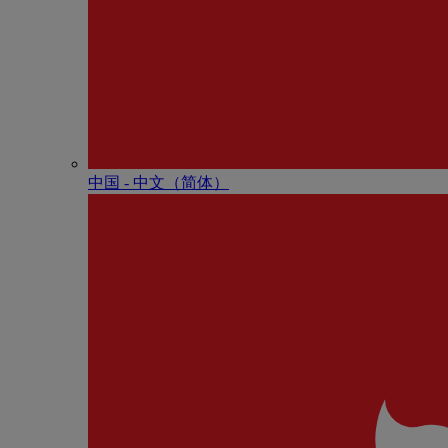
中国 - 中⽂（简体）