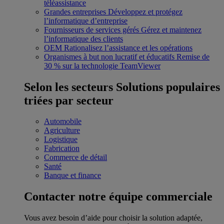
téléassistance
Grandes entreprises
Développez et protégez
l’informatique d’entreprise
Fournisseurs de services gérés
Gérez et maintenez
l’informatique des clients
OEM
Rationalisez l’assistance et les opérations
Organismes à but non lucratif et éducatifs
Remise de
30 % sur la technologie TeamViewer
Selon les secteurs
Solutions populaires
triées par secteur
Automobile
Agriculture
Logistique
Fabrication
Commerce de détail
Santé
Banque et finance
Contacter notre équipe commerciale
Vous avez besoin d’aide pour choisir la solution adaptée,