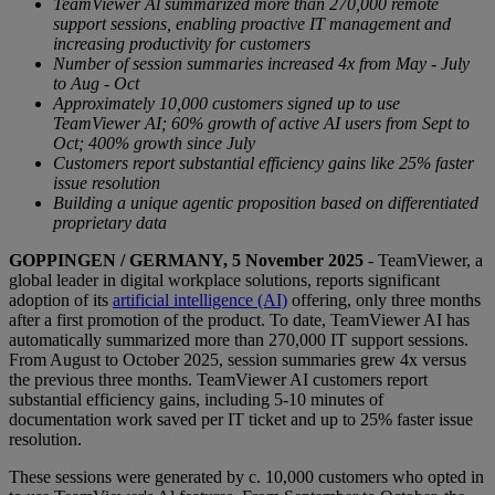
TeamViewer Al summarized more than 270,000 remote
support sessions, enabling proactive IT management and
increasing productivity for customers
Number of session summaries increased 4x from May - July
to Aug - Oct
Approximately 10,000 customers signed up to use
TeamViewer AI; 60% growth of active AI users from Sept to
Oct; 400% growth since July
Customers report substantial efficiency gains like 25% faster
issue resolution
Building a unique agentic proposition based on differentiated
proprietary data
GOPPINGEN / GERMANY, 5 November 2025
- TeamViewer, a
global leader in digital workplace solutions, reports significant
adoption of its
artificial intelligence (AI)
offering, only three months
after a first promotion of the product. To date, TeamViewer AI has
automatically summarized more than 270,000 IT support sessions.
From August to October 2025, session summaries grew 4x versus
the previous three months. TeamViewer AI customers report
substantial efficiency gains, including 5-10 minutes of
documentation work saved per IT ticket and up to 25% faster issue
resolution.
These sessions were generated by c. 10,000 customers who opted in