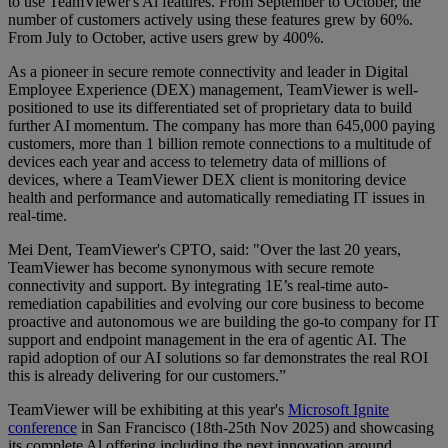
to use TeamViewer's Al features. From September to October, the
number of customers actively using these features grew by 60%.
From July to October, active users grew by 400%.
As a pioneer in secure remote connectivity and leader in Digital
Employee Experience (DEX) management, TeamViewer is well-
positioned to use its differentiated set of proprietary data to build
further AI momentum. The company has more than 645,000 paying
customers, more than 1 billion remote connections to a multitude of
devices each year and access to telemetry data of millions of
devices, where a TeamViewer DEX client is monitoring device
health and performance and automatically remediating IT issues in
real-time.
Mei Dent, TeamViewer's CPTO, said: "Over the last 20 years,
TeamViewer has become synonymous with secure remote
connectivity and support. By integrating 1E’s real-time auto-
remediation capabilities and evolving our core business to become
proactive and autonomous we are building the go-to company for IT
support and endpoint management in the era of agentic AI. The
rapid adoption of our AI solutions so far demonstrates the real ROI
this is already delivering for our customers.”
TeamViewer will be exhibiting at this year's
Microsoft Ignite
conference
in San Francisco (18th-25th Nov 2025) and showcasing
its complete Al offering including the next innovation around