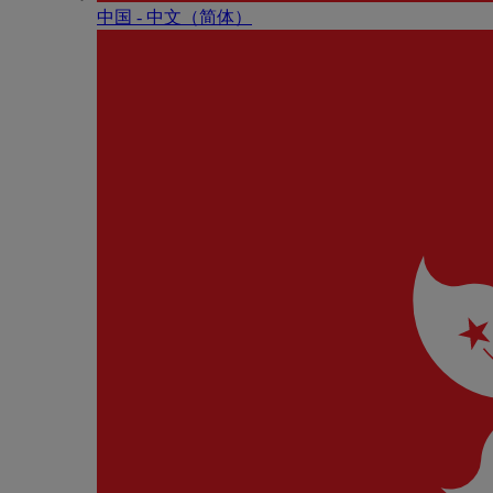
中国 - 中⽂（简体）