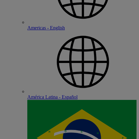
Americas - English
América Latina - Español