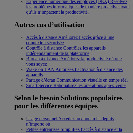
Expérience numérique des employés (DEX)
Résolvez
les problèmes informatiques de manière proactive avant
qu’ils n’impactent la productivité.
Autres cas d’utilisation
Accès à distance
Améliorez l’accès grâce à une
connexion sécurisée
Contrôle à distance
Contrôlez les appareils
indépendamment de la plateforme
Bureau à distance
Améliorez la productivité où que
vous soyez
Wake-on-LAN
Autorisez l’activation à distance des
appareils
Partage d’écran
Communication visuelle en temps réel
Smart Service
Rationalisez les opérations après-vente
Selon le besoin
Solutions populaires
pour les différentes équipes
Usage personnel
Accédez aux appareils depuis
n’importe où
Petites entreprises
Simplifiez l’accès à distance et la