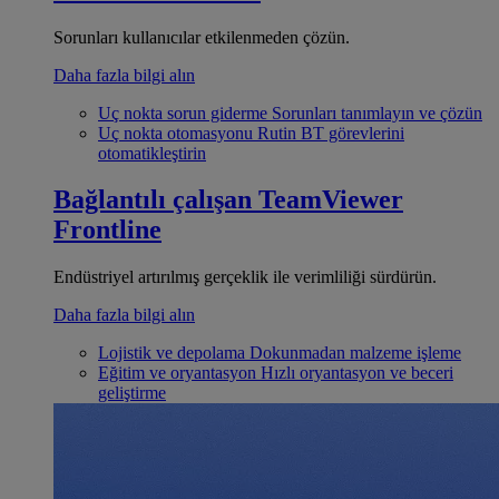
Sorunları kullanıcılar etkilenmeden çözün.
Daha fazla bilgi alın
Uç nokta sorun giderme
Sorunları tanımlayın ve çözün
Uç nokta otomasyonu
Rutin BT görevlerini
otomatikleştirin
Bağlantılı çalışan
TeamViewer
Frontline
Endüstriyel artırılmış gerçeklik ile verimliliği sürdürün.
Daha fazla bilgi alın
Lojistik ve depolama
Dokunmadan malzeme işleme
Eğitim ve oryantasyon
Hızlı oryantasyon ve beceri
geliştirme