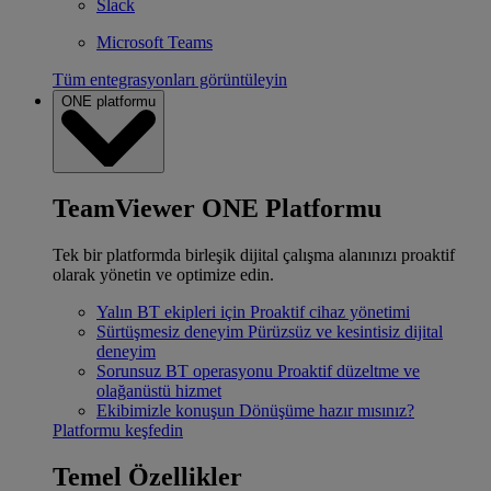
Slack
Microsoft Teams
Tüm entegrasyonları görüntüleyin
ONE platformu
TeamViewer ONE Platformu
Tek bir platformda birleşik dijital çalışma alanınızı proaktif
olarak yönetin ve optimize edin.
Yalın BT ekipleri için
Proaktif cihaz yönetimi
Sürtüşmesiz deneyim
Pürüzsüz ve kesintisiz dijital
deneyim
Sorunsuz BT operasyonu
Proaktif düzeltme ve
olağanüstü hizmet
Ekibimizle konuşun
Dönüşüme hazır mısınız?
Platformu keşfedin
Temel Özellikler