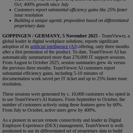
Oct; 400% growth since July
Customers report substantial efficiency gains like 25% faster
issue resolution
Building a unique agentic proposition based on differentiated
proprietary data
GOPPINGEN / GERMANY, 5 November 2025
- TeamViewer, a
global leader in digital workplace solutions, reports significant
adoption of its
artificial intelligence (AI)
offering, only three months
after a first promotion of the product. To date, TeamViewer AI has
automatically summarized more than 270,000 IT support sessions.
From August to October 2025, session summaries grew 4x versus
the previous three months. TeamViewer AI customers report
substantial efficiency gains, including 5-10 minutes of
documentation work saved per IT ticket and up to 25% faster issue
resolution.
These sessions were generated by c. 10,000 customers who opted in
to use TeamViewer's Al features. From September to October, the
number of customers actively using these features grew by 60%.
From July to October, active users grew by 400%.
As a pioneer in secure remote connectivity and leader in Digital
Employee Experience (DEX) management, TeamViewer is well-
positioned to use its differentiated set of proprietary data to build