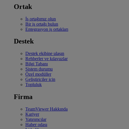
Ortak
İş ortağımız olun
Bir iş ortağı bulun
Entegrasyon iş ortakları
Destek
Destek ekibine ulaşın
Rehberler ve kılavuzlar
Bilgi Tabanı
Sistem durumu
Özel modüller
Geliştiriciler için
Topluluk
Firma
TeamViewer Hakkında
Kariyer
Yatırımcılar
Haber odası