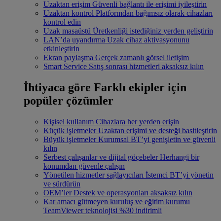
Uzaktan erişim
Güvenli bağlantı ile erişimi iyileştirin
Uzaktan kontrol
Platformdan bağımsız olarak cihazları
kontrol edin
Uzak masaüstü
Üretkenliği istediğiniz yerden geliştirin
LAN’da uyandırma
Uzak cihaz aktivasyonunu
etkinleştirin
Ekran paylaşma
Gerçek zamanlı görsel iletişim
Smart Service
Satış sonrası hizmetleri aksaksız kılın
İhtiyaca göre
Farklı ekipler için
popüler çözümler
Kişisel kullanım
Cihazlara her yerden erişin
Küçük işletmeler
Uzaktan erişimi ve desteği basitleştirin
Büyük işletmeler
Kurumsal BT’yi genişletin ve güvenli
kılın
Serbest çalışanlar ve dijital göçebeler
Herhangi bir
konumdan güvenle çalışın
Yönetilen hizmetler sağlayıcıları
İstemci BT’yi yönetin
ve sürdürün
OEM’ler
Destek ve operasyonları aksaksız kılın
Kar amacı gütmeyen kuruluş ve eğitim kurumu
TeamViewer teknolojisi %30 indirimli