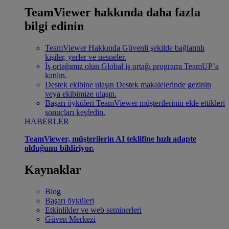
TeamViewer hakkında daha fazla
bilgi edinin
TeamViewer Hakkında
Güvenli şekilde bağlantılı
kişiler, yerler ve nesneler.
İş ortağımız olun
Global iş ortağı programı TeamUP’a
katılın.
Destek ekibine ulaşın
Destek makalelerinde gezinin
veya ekibimize ulaşın.
Başarı öyküleri
TeamViewer müşterilerinin elde ettikleri
sonuçları keşfedin.
HABERLER
TeamViewer, müşterilerin AI teklifine hızlı adapte
olduğunu bildiriyor.
Kaynaklar
Blog
Başarı öyküleri
Etkinlikler ve web seminerleri
Güven Merkezi