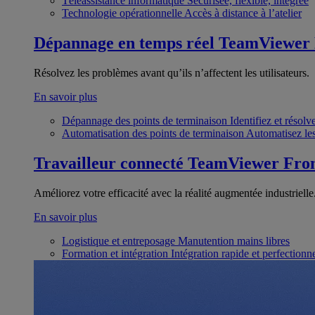
Téléassistance informatique
Sécurisée, flexible, intégrée
Technologie opérationnelle
Accès à distance à l’atelier
Dépannage en temps réel
TeamViewer
Résolvez les problèmes avant qu’ils n’affectent les utilisateurs.
En savoir plus
Dépannage des points de terminaison
Identifiez et résol
Automatisation des points de terminaison
Automatisez les
Travailleur connecté
TeamViewer Fron
Améliorez votre efficacité avec la réalité augmentée industrielle
En savoir plus
Logistique et entreposage
Manutention mains libres
Formation et intégration
Intégration rapide et perfection