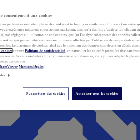
de consentement aux cookies
ses partenaires souhaitent placer des cookies et technologies similaires (« Cookie ») sur votre ap
votre expérience utilisateur et nos actions marketing, ainsi qu’à des fins d’analyse. En cliquant s
(i) nos réglages et l’utilisation de cookies ainsi que (ii) l’analyse subséquente des données collect
de cookies, qui peuvent être associées aux données collectées par l’utilisation de nos produits et le
sociées. Le placement de cookies, ainsi que le traitement des données sont décrits en détails dans
 cookies
et notre
Politique de confidentialité
, en particulier les objectifs précis, les destinataires t
es cookies. Si vous souhaitez choisir vous-même vos préférences, vous pouvez adapter le placem
mètres des cookies.
 TeamViewer
Mentions légales
ales
Paramètres des cookies
Autoriser tous les cookies