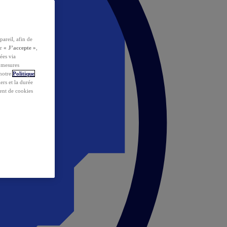
pareil, afin de
ur
« J’accepte »
,
ées via
s mesures
 notre
Politique
iers et la durée
ent de cookies