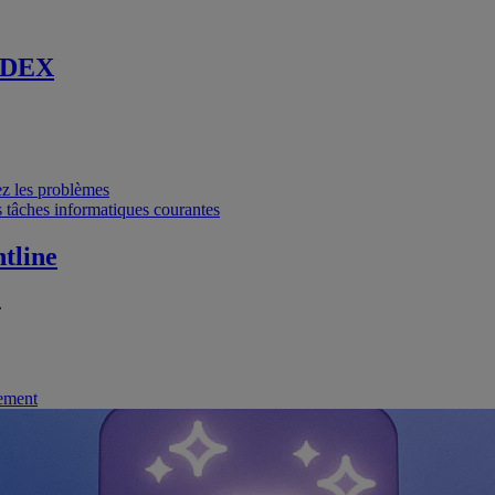
 DEX
vez les problèmes
 tâches informatiques courantes
tline
.
nement