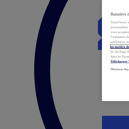
Bannière 
TeamViewer et 
personnaliser 
vous acceptez 
l’utilisation 
analytiques as
en matière de
de stockage d
dans les Para
Téléchargez
Mentions lég