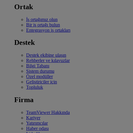
Ortak
İş ortağımız olun
Bir iş ortağı bulun
Entegrasyon iş ortakları
Destek
Destek ekibine ulaşın
Rehberler ve kılavuzlar
Bilgi Tabanı
Sistem durumu
Özel modüller
Geliştiriciler için
Topluluk
Firma
TeamViewer Hakkında
Kariyer
Yatırımcılar
Haber odası