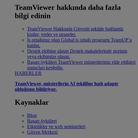
TeamViewer hakkında daha fazla
bilgi edinin
TeamViewer Hakkında
Güvenli şekilde bağlantılı
kişiler, yerler ve nesneler.
İş ortağımız olun
Global iş ortağı programı TeamUP’a
katılın.
Destek ekibine ulaşın
Destek makalelerinde gezinin
veya ekibimize ulaşın.
Başarı öyküleri
TeamViewer müşterilerinin elde ettikleri
sonuçları keşfedin.
HABERLER
TeamViewer, müşterilerin AI teklifine hızlı adapte
olduğunu bildiriyor.
Kaynaklar
Blog
Başarı öyküleri
Etkinlikler ve web seminerleri
Güven Merkezi