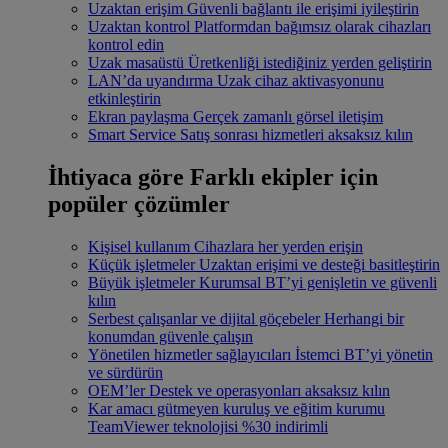
Uzaktan erişim
Güvenli bağlantı ile erişimi iyileştirin
Uzaktan kontrol
Platformdan bağımsız olarak cihazları
kontrol edin
Uzak masaüstü
Üretkenliği istediğiniz yerden geliştirin
LAN’da uyandırma
Uzak cihaz aktivasyonunu
etkinleştirin
Ekran paylaşma
Gerçek zamanlı görsel iletişim
Smart Service
Satış sonrası hizmetleri aksaksız kılın
İhtiyaca göre
Farklı ekipler için
popüler çözümler
Kişisel kullanım
Cihazlara her yerden erişin
Küçük işletmeler
Uzaktan erişimi ve desteği basitleştirin
Büyük işletmeler
Kurumsal BT’yi genişletin ve güvenli
kılın
Serbest çalışanlar ve dijital göçebeler
Herhangi bir
konumdan güvenle çalışın
Yönetilen hizmetler sağlayıcıları
İstemci BT’yi yönetin
ve sürdürün
OEM’ler
Destek ve operasyonları aksaksız kılın
Kar amacı gütmeyen kuruluş ve eğitim kurumu
TeamViewer teknolojisi %30 indirimli