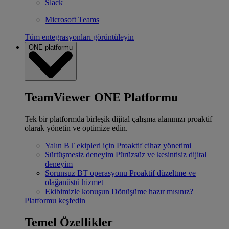
Slack
Microsoft Teams
Tüm entegrasyonları görüntüleyin
ONE platformu
TeamViewer ONE Platformu
Tek bir platformda birleşik dijital çalışma alanınızı proaktif
olarak yönetin ve optimize edin.
Yalın BT ekipleri için
Proaktif cihaz yönetimi
Sürtüşmesiz deneyim
Pürüzsüz ve kesintisiz dijital
deneyim
Sorunsuz BT operasyonu
Proaktif düzeltme ve
olağanüstü hizmet
Ekibimizle konuşun
Dönüşüme hazır mısınız?
Platformu keşfedin
Temel Özellikler