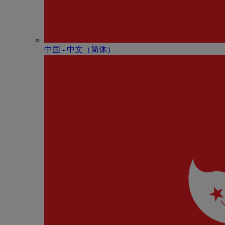
中国 - 中⽂（简体）