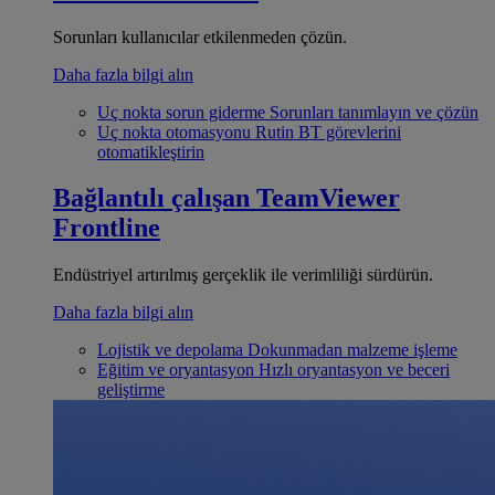
Sorunları kullanıcılar etkilenmeden çözün.
Daha fazla bilgi alın
Uç nokta sorun giderme
Sorunları tanımlayın ve çözün
Uç nokta otomasyonu
Rutin BT görevlerini
otomatikleştirin
Bağlantılı çalışan
TeamViewer
Frontline
Endüstriyel artırılmış gerçeklik ile verimliliği sürdürün.
Daha fazla bilgi alın
Lojistik ve depolama
Dokunmadan malzeme işleme
Eğitim ve oryantasyon
Hızlı oryantasyon ve beceri
geliştirme