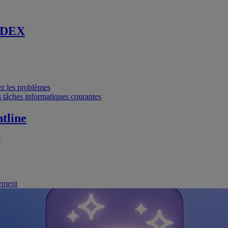
 DEX
vez les problèmes
 tâches informatiques courantes
tline
.
nement