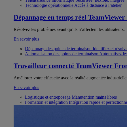
Téléassistance informatique
Sécurisée, flexible, intégrée
Technologie opérationnelle
Accès à distance à l’atelier
Dépannage en temps réel
TeamViewer
Résolvez les problèmes avant qu’ils n’affectent les utilisateurs.
En savoir plus
Dépannage des points de terminaison
Identifiez et résol
Automatisation des points de terminaison
Automatisez les
Travailleur connecté
TeamViewer Fron
Améliorez votre efficacité avec la réalité augmentée industrielle
En savoir plus
Logistique et entreposage
Manutention mains libres
Formation et intégration
Intégration rapide et perfection