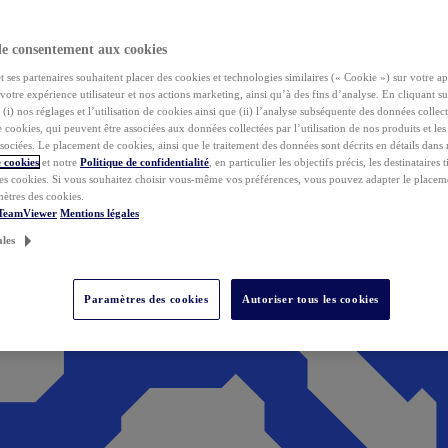
de consentement aux cookies
ses partenaires souhaitent placer des cookies et technologies similaires (« Cookie ») sur votre ap
votre expérience utilisateur et nos actions marketing, ainsi qu’à des fins d’analyse. En cliquant s
(i) nos réglages et l’utilisation de cookies ainsi que (ii) l’analyse subséquente des données collect
de cookies, qui peuvent être associées aux données collectées par l’utilisation de nos produits et le
sociées. Le placement de cookies, ainsi que le traitement des données sont décrits en détails dans
 cookies
et notre
Politique de confidentialité
, en particulier les objectifs précis, les destinataires t
es cookies. Si vous souhaitez choisir vous-même vos préférences, vous pouvez adapter le placem
mètres des cookies.
 TeamViewer
Mentions légales
ales
Paramètres des cookies
Autoriser tous les cookies