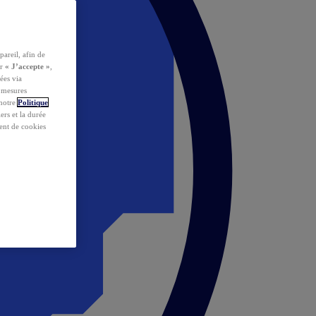
pareil, afin de
ur
« J’accepte »
,
ées via
s mesures
 notre
Politique
iers et la durée
ent de cookies