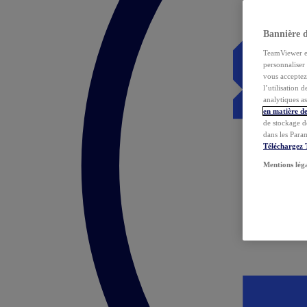
Bannière 
TeamViewer et 
personnaliser 
vous acceptez 
l’utilisation 
analytiques as
en matière de
de stockage d
dans les Para
Téléchargez
Mentions lég