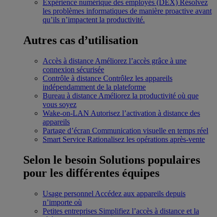
Expérience numérique des employés (DEX)
Résolvez
les problèmes informatiques de manière proactive avant
qu’ils n’impactent la productivité.
Autres cas d’utilisation
Accès à distance
Améliorez l’accès grâce à une
connexion sécurisée
Contrôle à distance
Contrôlez les appareils
indépendamment de la plateforme
Bureau à distance
Améliorez la productivité où que
vous soyez
Wake-on-LAN
Autorisez l’activation à distance des
appareils
Partage d’écran
Communication visuelle en temps réel
Smart Service
Rationalisez les opérations après-vente
Selon le besoin
Solutions populaires
pour les différentes équipes
Usage personnel
Accédez aux appareils depuis
n’importe où
Petites entreprises
Simplifiez l’accès à distance et la