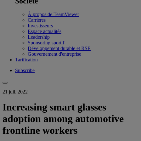
Société
À propos de TeamViewer
Carrières
Investisseurs
Espace actualités
Leadership
Sponsoring sportif
Développement durable et RSE
Gouvernement d'entreprise
Tarification
Subscribe
21 juil. 2022
Increasing smart glasses
adoption among automotive
frontline workers