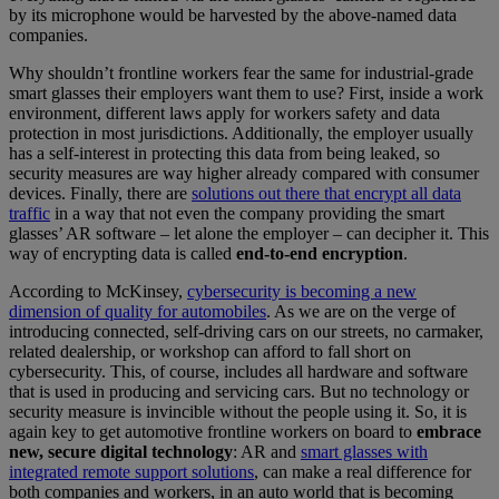
by its microphone would be harvested by the above-named data
companies.
Why shouldn’t frontline workers fear the same for industrial-grade
smart glasses their employers want them to use? First, inside a work
environment, different laws apply for workers safety and data
protection in most jurisdictions. Additionally, the employer usually
has a self-interest in protecting this data from being leaked, so
security measures are way higher already compared with consumer
devices. Finally, there are
solutions out there that encrypt all data
traffic
in a way that not even the company providing the smart
glasses’ AR software – let alone the employer – can decipher it. This
way of encrypting data is called
end-to-end encryption
.
According to McKinsey,
cybersecurity is becoming a new
dimension of quality for automobiles
. As we are on the verge of
introducing connected, self-driving cars on our streets, no carmaker,
related dealership, or workshop can afford to fall short on
cybersecurity. This, of course, includes all hardware and software
that is used in producing and servicing cars. But no technology or
security measure is invincible without the people using it. So, it is
again key to get automotive frontline workers on board to
embrace
new, secure digital technology
: AR and
smart glasses with
integrated remote support solutions
, can make a real difference for
both companies and workers, in an auto world that is becoming