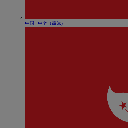
中国 - 中⽂（简体）