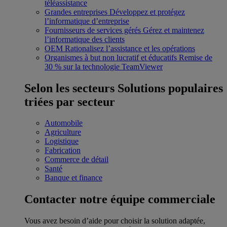
téléassistance
Grandes entreprises
Développez et protégez
l’informatique d’entreprise
Fournisseurs de services gérés
Gérez et maintenez
l’informatique des clients
OEM
Rationalisez l’assistance et les opérations
Organismes à but non lucratif et éducatifs
Remise de
30 % sur la technologie TeamViewer
Selon les secteurs
Solutions populaires
triées par secteur
Automobile
Agriculture
Logistique
Fabrication
Commerce de détail
Santé
Banque et finance
Contacter notre équipe commerciale
Vous avez besoin d’aide pour choisir la solution adaptée,