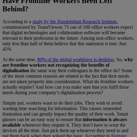
Have Frontline Workers Been Left
Behind?
According to a
study by the Handelsblatt Research Institute
,
commissioned by TeamViewer, 71 out of 100 office workers expect
that digital technologies and collaboration software will become
relevant to their profession in the future. Among non-office workers,
only less than half of them believe that this statement is true: Just
45%
At the same time,
80% of the global workforce is deskless
. So,
why
are frontline workers not recognizing the benefits of
digitalization
the same way their colleagues in the office do? Some
of the most common reasons are related to the fact that their needs
are not taken properly into consideration. What do frontline workers
actually require? And how can you make sure that you fulfil these
needs during your company’s digitalization process?
Simply put, workers want to do their jobs. They wish to avoid
wasting time searching for information. This causes unneeded
frustration and can greatly impact the quality of their work. Smart
glasses can be an easy way to ensure that
information is always
available
whenever they require it. They don’t have to wear the
devices all the time. Just pick them up whenever they need to and
put them back when they solved the issue. According to
Fortune