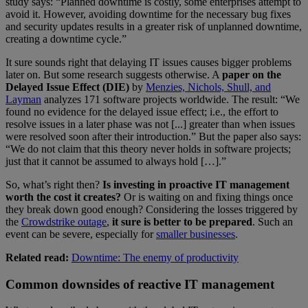
study says: “Planned downtime is costly, some enterprises attempt to
avoid it. However, avoiding downtime for the necessary bug fixes
and security updates results in a greater risk of unplanned downtime,
creating a downtime cycle.”
It sure sounds right that delaying IT issues causes bigger problems
later on. But some research suggests otherwise. A
paper on the
Delayed Issue Effect (DIE)
by
Menzies, Nichols, Shull, and
Layman
analyzes 171 software projects worldwide. The result: “We
found no evidence for the delayed issue effect; i.e., the effort to
resolve issues in a later phase was not [...] greater than when issues
were resolved soon after their introduction.” But the paper also says:
“We do not claim that this theory never holds in software projects;
just that it cannot be assumed to always hold […].”
So, what’s right then?
Is investing in proactive IT management
worth the cost it creates?
Or is waiting on and fixing things once
they break down good enough? Considering the losses triggered by
the
Crowdstrike outage
,
it sure is better to be prepared
. Such an
event can be severe, especially for
smaller businesses
.
Related read:
Downtime: The enemy of productivity
Common downsides of reactive IT management