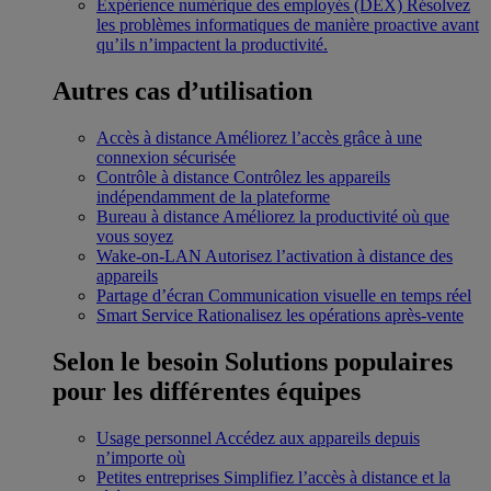
Expérience numérique des employés (DEX)
Résolvez
les problèmes informatiques de manière proactive avant
qu’ils n’impactent la productivité.
Autres cas d’utilisation
Accès à distance
Améliorez l’accès grâce à une
connexion sécurisée
Contrôle à distance
Contrôlez les appareils
indépendamment de la plateforme
Bureau à distance
Améliorez la productivité où que
vous soyez
Wake-on-LAN
Autorisez l’activation à distance des
appareils
Partage d’écran
Communication visuelle en temps réel
Smart Service
Rationalisez les opérations après-vente
Selon le besoin
Solutions populaires
pour les différentes équipes
Usage personnel
Accédez aux appareils depuis
n’importe où
Petites entreprises
Simplifiez l’accès à distance et la