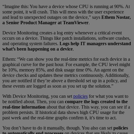
“Imagine this: You have a device whose CPU is running at 90%. At
some point, it will crash. This will mess with the user experience
and lead to unexpected outages on the device,” says
Ethem Nostar,
a Senior Product Manager at TeamViewer
.
Device Monitoring creates a log entry whenever a critical event
occurs on a device. Things like patch installations, software crashes,
and operating system failures.
Logs help IT managers understand
what’s been happening on a device
.
Ethem: “We can show you the real-time metrics for each device in a
graphical curve for the past hour. For example, the CPU level might
be 10%, memory 85%, and disk usage time 0%. An agent on the
device checks and updates these metrics continuously. Additionally,
you are notified if they’re above a threshold set up in a policy, and
these events are logged as soon as you set up the solution.”
With Device Monitoring, you can set
policies
for what you want to
be notified about. Then, you can
compare the logs created to the
real-time information
about that device. This way, you can see if a
problem persists. If historical data shows high CPU usage for the
past week and the real-time graphs confirm it, it’s time to act.
You don’t have to do it manually, though. You also can set
policies
to automatically end processes
on devices that are likely to cause