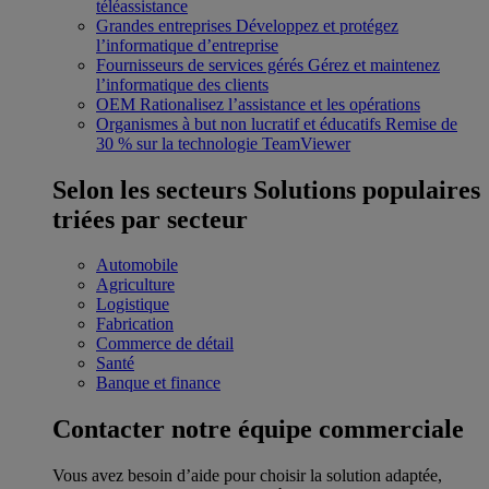
téléassistance
Grandes entreprises
Développez et protégez
l’informatique d’entreprise
Fournisseurs de services gérés
Gérez et maintenez
l’informatique des clients
OEM
Rationalisez l’assistance et les opérations
Organismes à but non lucratif et éducatifs
Remise de
30 % sur la technologie TeamViewer
Selon les secteurs
Solutions populaires
triées par secteur
Automobile
Agriculture
Logistique
Fabrication
Commerce de détail
Santé
Banque et finance
Contacter notre équipe commerciale
Vous avez besoin d’aide pour choisir la solution adaptée,