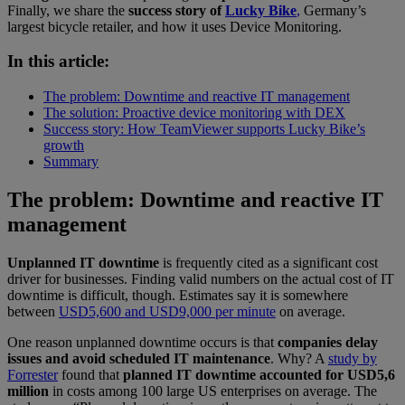
Finally, we share the
success story of
Lucky Bike
,
Germany’s
largest bicycle retailer, and how it uses Device Monitoring.
In this article:
The problem: Downtime and reactive IT management
The solution: Proactive device monitoring with DEX
Success story: How TeamViewer supports Lucky Bike’s
growth
Summary
The problem: Downtime and reactive IT
management
Unplanned IT downtime
is frequently cited as a significant cost
driver for businesses. Finding valid numbers on the actual cost of IT
downtime is difficult, though. Estimates say it is somewhere
between
USD5,600 and USD9,000 per minute
on average.
One reason unplanned downtime occurs is that
companies delay
issues and avoid scheduled IT maintenance
. Why? A
study by
Forrester
found that
planned IT downtime accounted for USD5,6
million
in costs among 100 large US enterprises on average. The