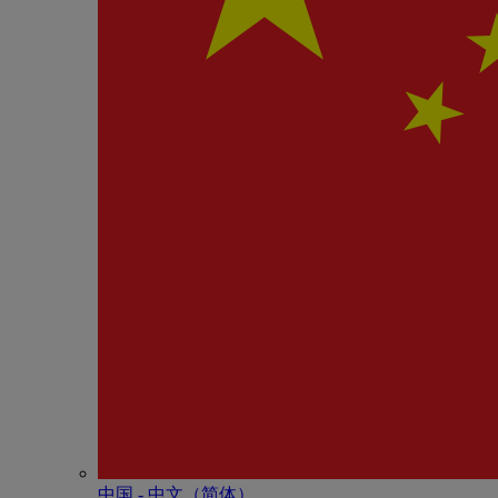
中国 - 中⽂（简体）