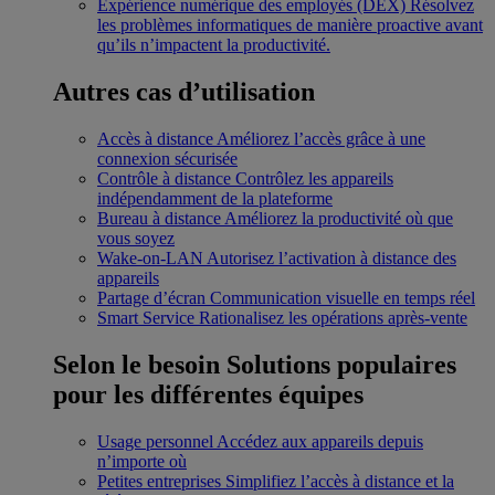
Expérience numérique des employés (DEX)
Résolvez
les problèmes informatiques de manière proactive avant
qu’ils n’impactent la productivité.
Autres cas d’utilisation
Accès à distance
Améliorez l’accès grâce à une
connexion sécurisée
Contrôle à distance
Contrôlez les appareils
indépendamment de la plateforme
Bureau à distance
Améliorez la productivité où que
vous soyez
Wake-on-LAN
Autorisez l’activation à distance des
appareils
Partage d’écran
Communication visuelle en temps réel
Smart Service
Rationalisez les opérations après-vente
Selon le besoin
Solutions populaires
pour les différentes équipes
Usage personnel
Accédez aux appareils depuis
n’importe où
Petites entreprises
Simplifiez l’accès à distance et la