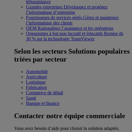
téléassistance
Grandes entreprises
Développez et protégez
l’informatique d’entreprise
Fournisseurs de services gérés
Gérez et maintenez
l’informatique des clients
OEM
Rationalisez l’assistance et les opérations
Organismes à but non lucratif et éducatifs
Remise de
30 % sur la technologie TeamViewer
Selon les secteurs
Solutions populaires
triées par secteur
Automobile
Agriculture
Logistique
Fabrication
Commerce de détail
Santé
Banque et finance
Contacter notre équipe commerciale
Vous avez besoin d’aide pour choisir la solution adaptée,