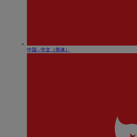
中国 - 中⽂（简体）