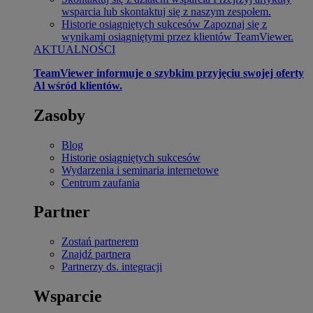
wsparcia lub skontaktuj się z naszym zespołem.
Historie osiągniętych sukcesów
Zapoznaj się z
wynikami osiągniętymi przez klientów TeamViewer.
AKTUALNOŚCI
TeamViewer informuje o szybkim przyjęciu swojej oferty
Al wśród klientów.
Zasoby
Blog
Historie osiągniętych sukcesów
Wydarzenia i seminaria internetowe
Centrum zaufania
Partner
Zostań partnerem
Znajdź partnera
Partnerzy ds. integracji
Wsparcie