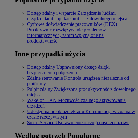
Dostęp zdalny i wsparcie
Zarządzanie ludźmi,
urządzeniami i aplikacjami — z dowolnego miejsca.
Cyfrowe doświadczenie pracowników (DEX)
Proaktywnie rozwiązywanie problemów
informatycznych, zanim wpłyną one na
produktywność.
Inne przypadki użycia
Dostęp zdalny
Usprawniony dostęp dzięki
bezpiecznemu połączeniu
Zdalne sterowanie
Kontrola urządzeń niezależnie od
platformy
Pulpit zdalny
Zwiększona produktywność z dowolnego
miejsca
Wake-on-LAN
Możliwość zdalnego aktywowania
urządzeń
Udostępnianie obrazu ekranu
Komunikacja wizualna w
czasie rzeczywistym
Smart Service
Usprawnienie obsługi posprzedażowej
Według potrzeb
Popularne