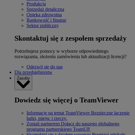
Produkcja
Sprzedaż detaliczna
Opieka zdrowotna
Bankowość i finanse
Sektor publiczny
Skontaktuj się z zespołem sprzedaży
Potrzebujesz pomocy w wyborze odpowiedniego
rozwiązania, złożeniu zamówienia lub aktualizacji licencji?
Odezwij się do nas
Dla przedsiębiorstw
Zasoby
Dowiedz się więcej o TeamViewer
Informacje na temat TeamViewer
Bezpieczne łączenie
ludzi, miejsc i rzeczy.
Zostań partnerem
Dołącz do naszego globalnego
programu partnerskiego TeamUP.
Skontaktuj się z działem wsparcia
Przejrzyj artykuły