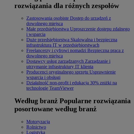
rozwiązania dla różnych zespołów
Zastosowania osobiste
Dostęp do urządzeń z
dowolnego miejsca
Małe przedsiębiorstwa
Uproszczenie dostępu zdalnego
i wsparcia
Duże przedsiębiorstwa
Skalowalna i bezpieczna
infrastruktura IT w przedsiębiorstwach
Freelancerzy i cyfrowi nomadzi
Bezpieczna praca z
dowolnego miejsca
Dostawcy usług zarządzanych
Zarządzanie i
utrzymanie infrastruktury IT klienta
Producenci oryginalnego sprzętu
Usprawnienie
wsparcia i obsługi
Działalność non-profit i edukacja
30% zniżki na
technologię TeamViewer
Według branż
Popularne rozwiązania
posortowane według branż
Motoryzacja
Rolnictwo
Logistyka