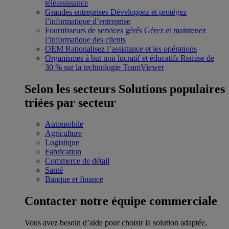
téléassistance
Grandes entreprises
Développez et protégez
l’informatique d’entreprise
Fournisseurs de services gérés
Gérez et maintenez
l’informatique des clients
OEM
Rationalisez l’assistance et les opérations
Organismes à but non lucratif et éducatifs
Remise de
30 % sur la technologie TeamViewer
Selon les secteurs
Solutions populaires
triées par secteur
Automobile
Agriculture
Logistique
Fabrication
Commerce de détail
Santé
Banque et finance
Contacter notre équipe commerciale
Vous avez besoin d’aide pour choisir la solution adaptée,