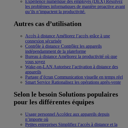
Expérience numérique des employés (DEX)
Résolvez
les problèmes informatiques de manière proactive avant
qu’ils n’impactent la productivité.
Autres cas d’utilisation
Accès à distance
Améliorez l’accès grâce à une
connexion sécurisée
Contrôle à distance
Contrôlez les appareils
indépendamment de la plateforme
Bureau à distance
Améliorez la productivité où que
vous soyez
Wake-on-LAN
Autorisez l’activation à distance des
appareils
Partage d’écran
Communication visuelle en temps réel
Smart Service
Rationalisez les opérations après-vente
Selon le besoin
Solutions populaires
pour les différentes équipes
Usage personnel
Accédez aux appareils depuis
n’importe où
Petites entreprises
Simplifiez l’accès à distance et la