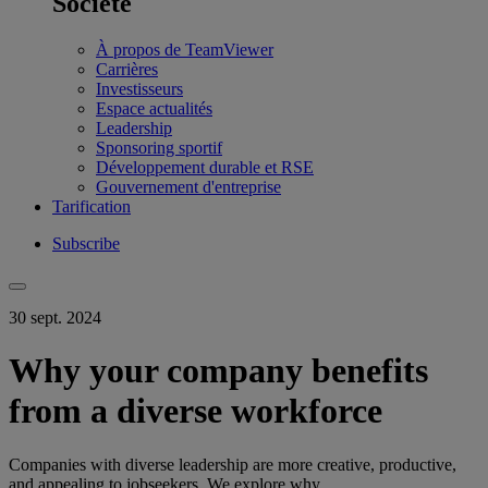
Société
À propos de TeamViewer
Carrières
Investisseurs
Espace actualités
Leadership
Sponsoring sportif
Développement durable et RSE
Gouvernement d'entreprise
Tarification
Subscribe
30 sept. 2024
Why your company benefits
from a diverse workforce
Companies with diverse leadership are more creative, productive,
and appealing to jobseekers. We explore why.