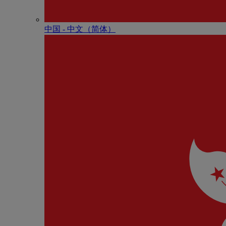
中国 - 中⽂（简体）