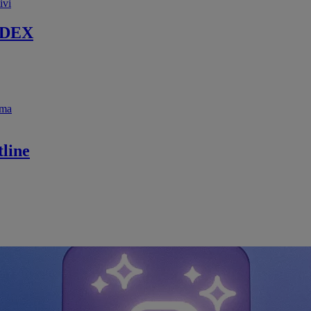
ivi
 DEX
ema
line