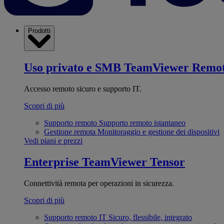
Prodotti
Uso privato e SMB
TeamViewer Remo
Accesso remoto sicuro e supporto IT.
Scopri di più
Supporto remoto
Supporto remoto istantaneo
Gestione remota
Monitoraggio e gestione dei dispositivi
Vedi piani e prezzi
Enterprise
TeamViewer Tensor
Connettività remota per operazioni in sicurezza.
Scopri di più
Supporto remoto IT
Sicuro, flessibile, integrato