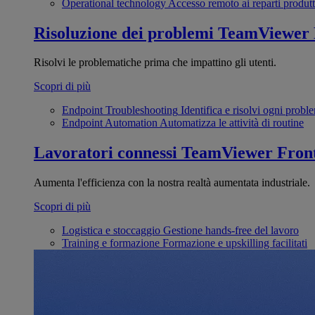
Operational technology
Accesso remoto ai reparti produtt
Risoluzione dei problemi
TeamViewer
Risolvi le problematiche prima che impattino gli utenti.
Scopri di più
Endpoint Troubleshooting
Identifica e risolvi ogni probl
Endpoint Automation
Automatizza le attività di routine
Lavoratori connessi
TeamViewer Front
Aumenta l'efficienza con la nostra realtà aumentata industriale.
Scopri di più
Logistica e stoccaggio
Gestione hands-free del lavoro
Training e formazione
Formazione e upskilling facilitati