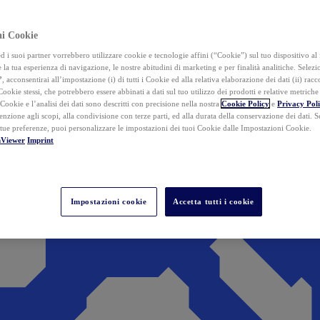
ai Cookie
i suoi partner vorrebbero utilizzare cookie e tecnologie affini (“Cookie”) sul tuo dispositivo al 
 la tua esperienza di navigazione, le nostre abitudini di marketing e per finalità analitiche. Selez
”
, acconsentirai all’impostazione (i) di tutti i Cookie ed alla relativa elaborazione dei dati (ii) racco
 Cookie stessi, che potrebbero essere abbinati a dati sul tuo utilizzo dei prodotti e relative metrich
 Cookie e l’analisi dei dati sono descritti con precisione nella nostra
Cookie Policy
e
Privacy Pol
tenzione agli scopi, alla condivisione con terze parti, ed alla durata della conservazione dei dati. S
 tue preferenze, puoi personalizzare le impostazioni dei tuoi Cookie dalle Impostazioni Cookie.
mViewer
Imprint
Impostazioni cookie
Accetta tutti i cookie