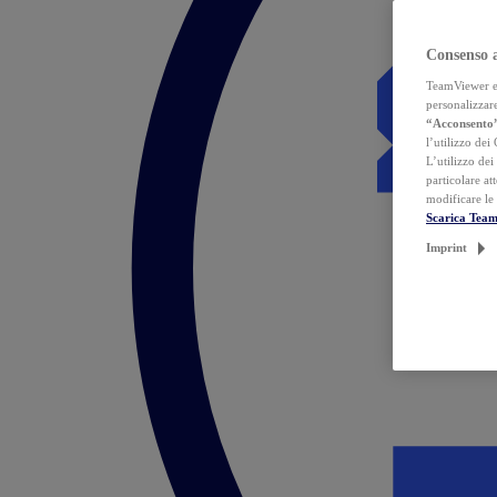
Consenso 
TeamViewer ed 
personalizzare
“Acconsento
l’utilizzo dei
L’utilizzo dei
particolare at
modificare le
Scarica Tea
Imprint