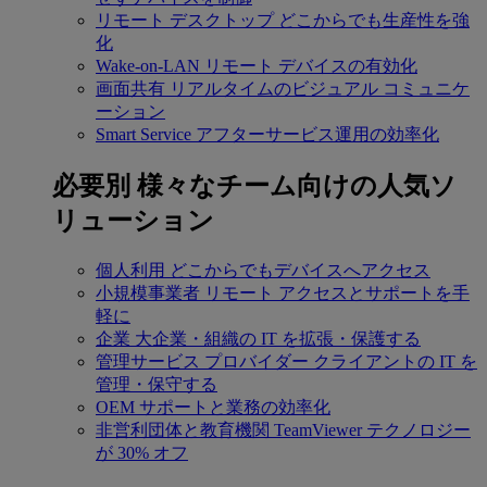
リモート デスクトップ
どこからでも生産性を強
化
Wake-on-LAN
リモート デバイスの有効化
画面共有
リアルタイムのビジュアル コミュニケ
ーション
Smart Service
アフターサービス運用の効率化
必要別
様々なチーム向けの人気ソ
リューション
個人利用
どこからでもデバイスへアクセス
小規模事業者
リモート アクセスとサポートを手
軽に
企業
大企業・組織の IT を拡張・保護する
管理サービス プロバイダー
クライアントの IT を
管理・保守する
OEM
サポートと業務の効率化
非営利団体と教育機関
TeamViewer テクノロジー
が 30% オフ