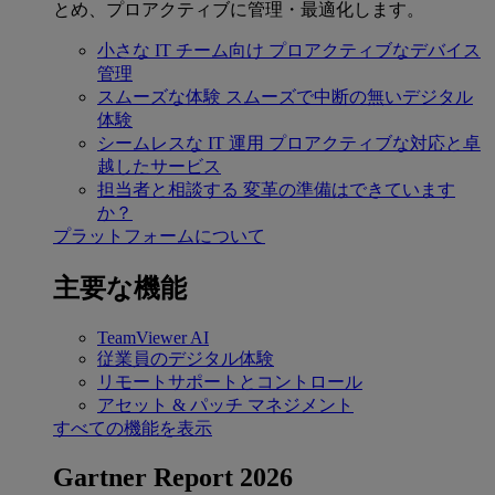
とめ、プロアクティブに管理・最適化します。
小さな IT チーム向け
プロアクティブなデバイス
管理
スムーズな体験
スムーズで中断の無いデジタル
体験
シームレスな IT 運用
プロアクティブな対応と卓
越したサービス
担当者と相談する
変革の準備はできています
か？
プラットフォームについて
主要な機能
TeamViewer AI
従業員のデジタル体験
リモートサポートとコントロール
アセット & パッチ マネジメント
すべての機能を表示
Gartner Report 2026