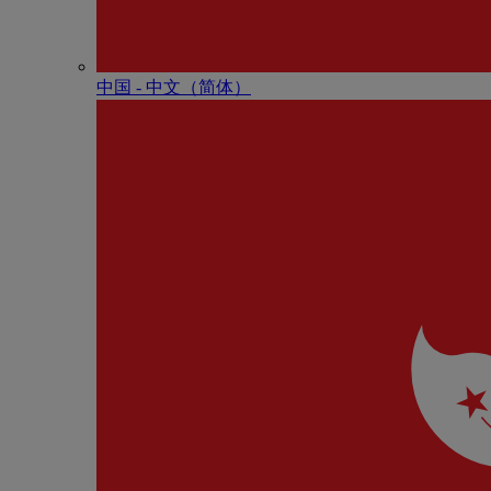
中国 - 中⽂（简体）