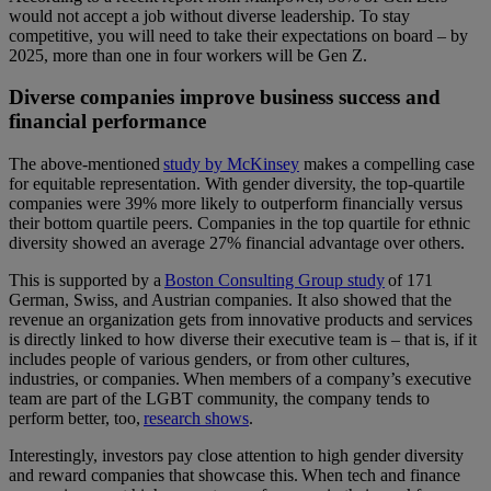
would not accept a job without diverse leadership. To stay
competitive, you will need to take their expectations on board – by
2025, more than one in four workers will be Gen Z.
Diverse companies improve business success and
financial performance
The above-mentioned
study by McKinsey
makes a compelling case
for equitable representation. With gender diversity, the top-quartile
companies were 39% more likely to outperform financially versus
their bottom quartile peers. Companies in the top quartile for ethnic
diversity showed an average 27% financial advantage over others.
This is supported by a
Boston Consulting Group study
of 171
German, Swiss, and Austrian companies. It also showed that the
revenue an organization gets from innovative products and services
is directly linked to how diverse their executive team is – that is, if it
includes people of various genders, or from other cultures,
industries, or companies. When members of a company’s executive
team are part of the LGBT community, the company tends to
perform better, too,
research shows
.
Interestingly, investors pay close attention to high gender diversity
and reward companies that showcase this. When tech and finance