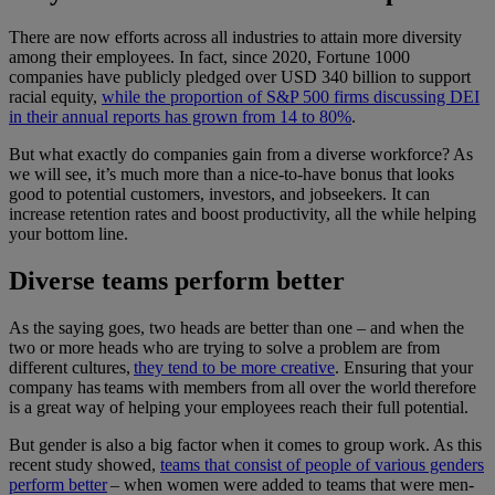
There are now efforts across all industries to attain more diversity
among their employees. In fact, since 2020, Fortune 1000
companies have publicly pledged over USD 340 billion to support
racial equity,
while the proportion of S&P 500 firms discussing DEI
in their annual reports has grown from 14 to 80%
.
But what exactly do companies gain from a diverse workforce? As
we will see, it’s much more than a nice-to-have bonus that looks
good to potential customers, investors, and jobseekers. It can
increase retention rates and boost productivity, all the while helping
your bottom line.
Diverse teams perform better
As the saying goes, two heads are better than one – and when the
two or more heads who are trying to solve a problem are from
different cultures,
they tend to be more creative
. Ensuring that your
company has teams with members from all over the world therefore
is a great way of helping your employees reach their full potential.
But gender is also a big factor when it comes to group work. As this
recent study showed,
teams that consist of people of various genders
perform better
– when women were added to teams that were men-