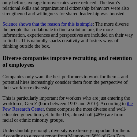
only before, average turnover rates were reduced. The team’s
relational skills and organizational citizenship behaviors were also
strengthened and willingness for shared leadership was boosted.
Science shows that the reason for this is simple
: The more diverse
the people that collaborate to find a solution are, the more
information, experiences and perspectives are included on their way
to find it. This naturally sparks creativity and fosters ways of
thinking outside the box.
Diverse companies improve recruiting and retention
of employees
Companies only want the best performers to work for them – and
potential hires increasingly consider them from the perspective of
their workforce diversity.
This is particularly important for workers who are just entering the
workforce, Gen Z (born between 1997 and 2010). According to
the
Pew Research Center
, these comprise the most diverse and well-
educated generation yet. In the US, almost half (48%) are from
racial or ethnic minority groups.
Understandably enough, diversity is extremely important for them.
According to a
recent report from Manpower
, 56% of Gen Zers