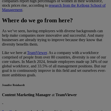
companies report high percentages of women in their workforce,
stock prices rise, according to
research from the Kellogg School of
Management
.
Where do we go from here?
As we’ve seen, having employees with diverse backgrounds can
help make companies more innovative and successful. And many
businesses are already trying to improve because they know that
diversity benefits them.
Like we here at
TeamViewer
. As a company with a workforce
comprised of people from over 80 countries, diversity is one of our
core values. In March 2024, female employees made up 34% of our
global workforce, and 33.5% of all management positions. But our
goal is to continuously improve in this field and set ourselves ever-
more ambitious goals.
Jennifer Reinhardt
Content Marketing Manager
at
TeamViewer
-