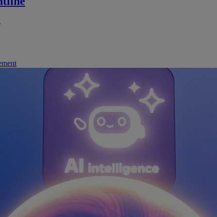
tline
.
nement