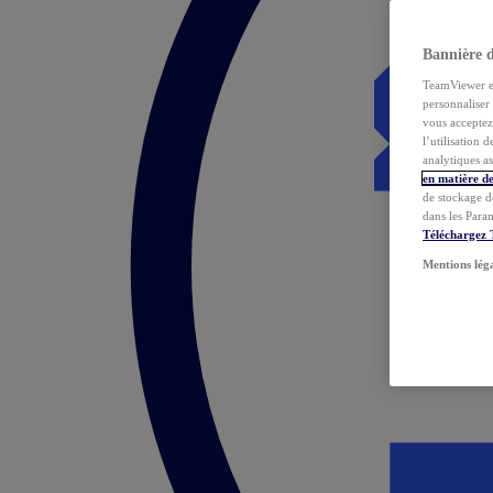
Bannière 
TeamViewer et 
personnaliser 
vous acceptez 
l’utilisation 
analytiques as
en matière de
de stockage d
dans les Para
Téléchargez
Mentions lég