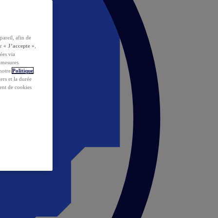
pareil, afin de
ur
« J’accepte »
,
ées via
s mesures
 notre
Politique
iers et la durée
ent de cookies