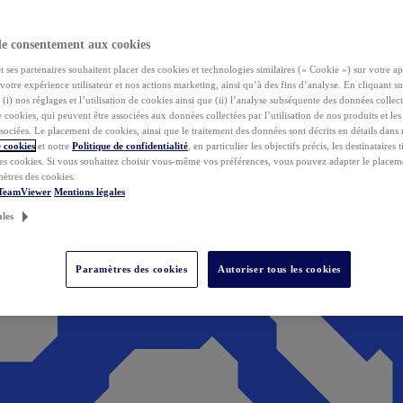
de consentement aux cookies
ses partenaires souhaitent placer des cookies et technologies similaires (« Cookie ») sur votre ap
votre expérience utilisateur et nos actions marketing, ainsi qu’à des fins d’analyse. En cliquant s
(i) nos réglages et l’utilisation de cookies ainsi que (ii) l’analyse subséquente des données collect
de cookies, qui peuvent être associées aux données collectées par l’utilisation de nos produits et le
sociées. Le placement de cookies, ainsi que le traitement des données sont décrits en détails dans
 cookies
et notre
Politique de confidentialité
, en particulier les objectifs précis, les destinataires t
es cookies. Si vous souhaitez choisir vous-même vos préférences, vous pouvez adapter le placem
mètres des cookies.
 TeamViewer
Mentions légales
ales
Paramètres des cookies
Autoriser tous les cookies