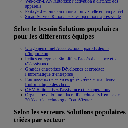
Wake-on-LAN
Autorisez l’activation à distance des
appareils
Partage d’écran
Communication visuelle en temps réel
Smart Service
Rationalisez les opérations après-vente
Selon le besoin
Solutions populaires
pour les différentes équipes
Usage personnel
Accédez aux appareils depuis
n’importe où
Petites entreprises
Simplifiez l’accès à distance et la
téléassistance
Grandes entreprises
Développez et protégez
l’informatique d’entreprise
Fournisseurs de services gérés
Gérez et maintenez
l’informatique des clients
OEM
Rationalisez l’assistance et les opérations
Organismes à but non lucratif et éducatifs
Remise de
30 % sur la technologie TeamViewer
Selon les secteurs
Solutions populaires
triées par secteur