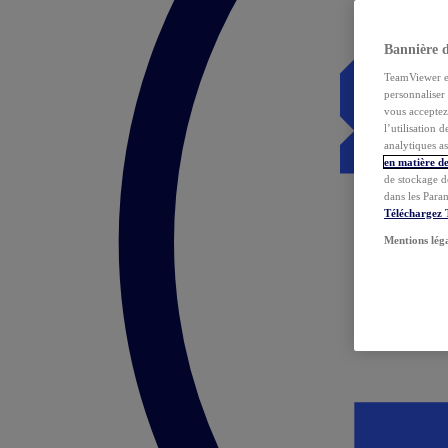
Bannière 
TeamViewer et 
personnaliser 
vous acceptez 
l’utilisation 
analytiques as
en matière de
de stockage d
dans les Para
Téléchargez
Mentions lég