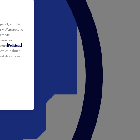
pareil, afin de
ur
« J’accepte »
,
ées via
s mesures
 notre
Politique
iers et la durée
ent de cookies