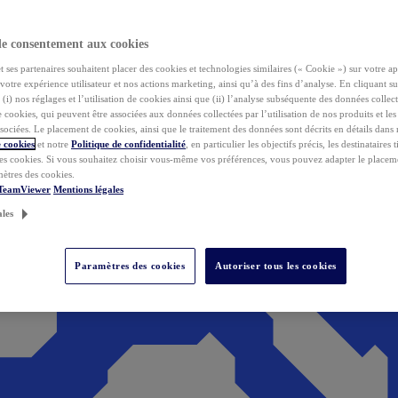
de consentement aux cookies
ses partenaires souhaitent placer des cookies et technologies similaires (« Cookie ») sur votre ap
votre expérience utilisateur et nos actions marketing, ainsi qu’à des fins d’analyse. En cliquant s
(i) nos réglages et l’utilisation de cookies ainsi que (ii) l’analyse subséquente des données collect
de cookies, qui peuvent être associées aux données collectées par l’utilisation de nos produits et le
sociées. Le placement de cookies, ainsi que le traitement des données sont décrits en détails dans
 cookies
et notre
Politique de confidentialité
, en particulier les objectifs précis, les destinataires t
es cookies. Si vous souhaitez choisir vous-même vos préférences, vous pouvez adapter le placem
mètres des cookies.
 TeamViewer
Mentions légales
ales
Paramètres des cookies
Autoriser tous les cookies