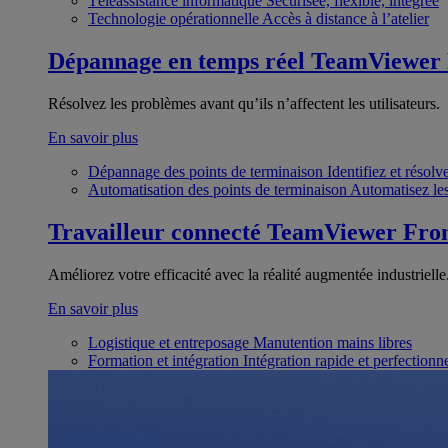
Téléassistance informatique
Sécurisée, flexible, intégrée
Technologie opérationnelle
Accès à distance à l’atelier
Dépannage en temps réel
TeamViewer
Résolvez les problèmes avant qu’ils n’affectent les utilisateurs.
En savoir plus
Dépannage des points de terminaison
Identifiez et résol
Automatisation des points de terminaison
Automatisez les
Travailleur connecté
TeamViewer Fron
Améliorez votre efficacité avec la réalité augmentée industrielle
En savoir plus
Logistique et entreposage
Manutention mains libres
Formation et intégration
Intégration rapide et perfection