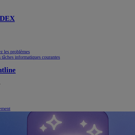
 DEX
vez les problèmes
 tâches informatiques courantes
tline
.
nement