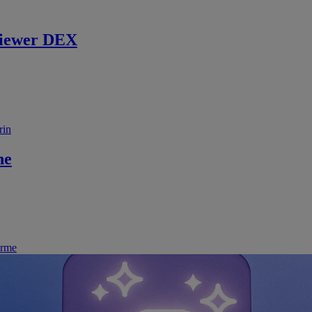
iewer DEX
rin
ne
irme