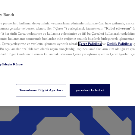
y Bandı
 partnerleri, kullanıcı deneyiminizi ve pazarlama yöntemlerimizi size özel hale getirmek, ayrıca 
zınıza çerezler ve benzer teknolojiler (“Çerez ”) yerleştirmek istemektedir.
“Kabul ediyorum”
üz
 (i) her türlü Çerez yerleştirme ve kullanma eylemimize ve (ii) bu Çerezleri kullanarak topladığım
rimizi kullanmanız sonucunda bunlardan elde ettiğimiz analitik bilgilerle birleştirerek işlememize
 Çerez yerleştirme ve verilerin işlenmesi ayrıntılı olarak
Çerez Politikası
ve
Gizlilik Politikası
iç
. Bu açıklamalar özellikle tam olarak neyin amaçlandığı, üçüncü taraf alıcıların kim olduğu ve çe
dadır. Eğer kendi tercihlerinizi kullanmak isterseniz Çerez yerleştirme işlemini Çerez Ayarları içi
.
yükleyin
Künye
Tanımlama Bilgisi Ayarları
çerezleri kabul et