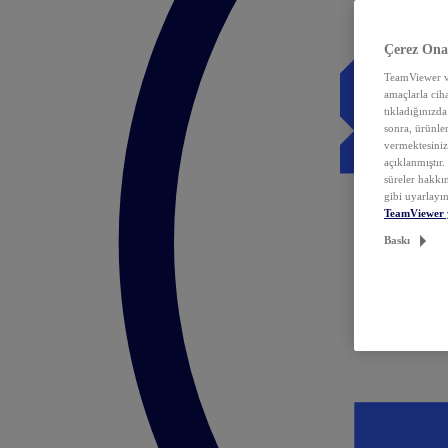
Çerez Ona
TeamViewer ve
amaçlarla ciha
tıkladığınızda
sonra, ürünle
vermektesiniz.
açıklanmıştır
süreler hakkın
gibi uyarlayın
TeamViewer 
Baskı