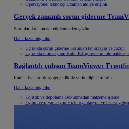
Operasyonel teknoloji
Uzaktan atölye erişimi
Gerçek zamanlı sorun giderme
TeamV
Sorunları kullanıcılar etkilenmeden çözün.
Daha fazla bilgi alın
Uç nokta sorun giderme
Sorunları tanımlayın ve çözün
Uç nokta otomasyonu
Rutin BT görevlerini otomatikleşti
Bağlantılı çalışan
TeamViewer Frontli
Endüstriyel artırılmış gerçeklik ile verimliliği sürdürün.
Daha fazla bilgi alın
Lojistik ve depolama
Dokunmadan malzeme işleme
Eğitim ve oryantasyon
Hızlı oryantasyon ve beceri gelişt