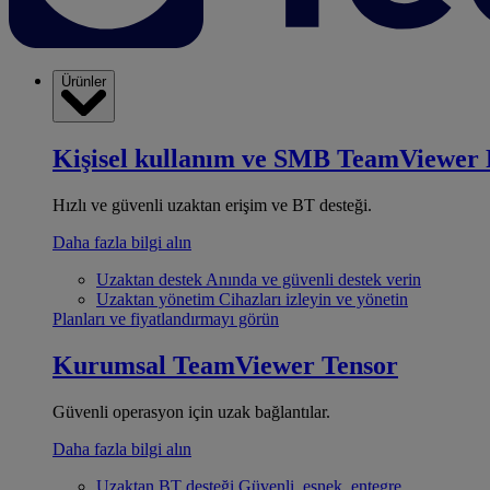
Ürünler
Kişisel kullanım ve SMB
TeamViewer 
Hızlı ve güvenli uzaktan erişim ve BT desteği.
Daha fazla bilgi alın
Uzaktan destek
Anında ve güvenli destek verin
Uzaktan yönetim
Cihazları izleyin ve yönetin
Planları ve fiyatlandırmayı görün
Kurumsal
TeamViewer Tensor
Güvenli operasyon için uzak bağlantılar.
Daha fazla bilgi alın
Uzaktan BT desteği
Güvenli, esnek, entegre