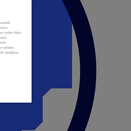
analitik
erine
ız verileri daha
 onay
inde
rez saklama
nde istediğiniz