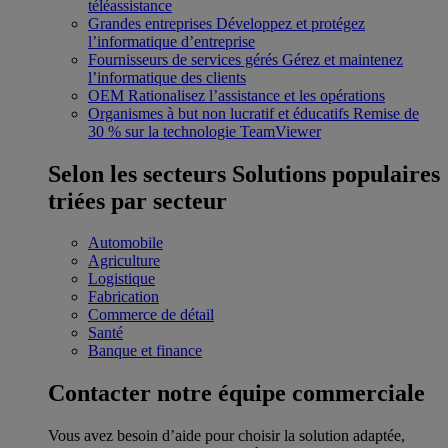
téléassistance
Grandes entreprises
Développez et protégez
l’informatique d’entreprise
Fournisseurs de services gérés
Gérez et maintenez
l’informatique des clients
OEM
Rationalisez l’assistance et les opérations
Organismes à but non lucratif et éducatifs
Remise de
30 % sur la technologie TeamViewer
Selon les secteurs
Solutions populaires
triées par secteur
Automobile
Agriculture
Logistique
Fabrication
Commerce de détail
Santé
Banque et finance
Contacter notre équipe commerciale
Vous avez besoin d’aide pour choisir la solution adaptée,