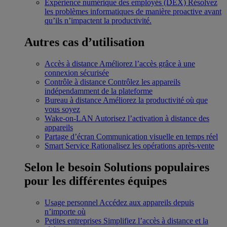
Expérience numérique des employés (DEX)
Résolvez
les problèmes informatiques de manière proactive avant
qu’ils n’impactent la productivité.
Autres cas d’utilisation
Accès à distance
Améliorez l’accès grâce à une
connexion sécurisée
Contrôle à distance
Contrôlez les appareils
indépendamment de la plateforme
Bureau à distance
Améliorez la productivité où que
vous soyez
Wake-on-LAN
Autorisez l’activation à distance des
appareils
Partage d’écran
Communication visuelle en temps réel
Smart Service
Rationalisez les opérations après-vente
Selon le besoin
Solutions populaires
pour les différentes équipes
Usage personnel
Accédez aux appareils depuis
n’importe où
Petites entreprises
Simplifiez l’accès à distance et la