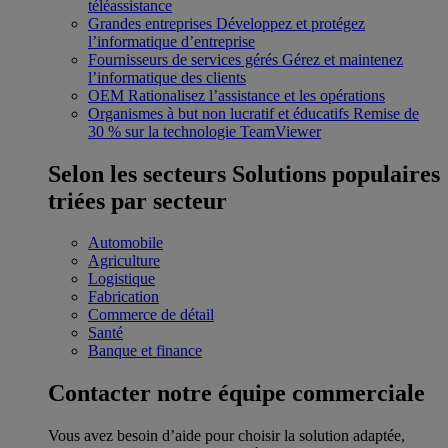
téléassistance
Grandes entreprises
Développez et protégez
l’informatique d’entreprise
Fournisseurs de services gérés
Gérez et maintenez
l’informatique des clients
OEM
Rationalisez l’assistance et les opérations
Organismes à but non lucratif et éducatifs
Remise de
30 % sur la technologie TeamViewer
Selon les secteurs
Solutions populaires
triées par secteur
Automobile
Agriculture
Logistique
Fabrication
Commerce de détail
Santé
Banque et finance
Contacter notre équipe commerciale
Vous avez besoin d’aide pour choisir la solution adaptée,