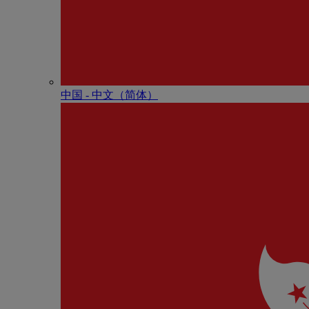
中国 - 中⽂（简体）