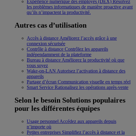
Expérience numérique des employés (DEX)
Résolvez
les problèmes informatiques de manière proactive avant
qu’ils n’impactent la productivité.
Autres cas d’utilisation
Accès à distance
Améliorez l’accès grâce à une
connexion sécurisée
Contrôle à distance
Contrôlez les appareils
indépendamment de la plateforme
Bureau à distance
Améliorez la productivité où que
vous soyez
Wake-on-LAN
Autorisez l’activation à distance des
appareils
Partage d’écran
Communication visuelle en temps réel
Smart Service
Rationalisez les opérations après-vente
Selon le besoin
Solutions populaires
pour les différentes équipes
Usage personnel
Accédez aux appareils depuis
n’importe où
Petites entreprises
Simplifiez l’accès à distance et la