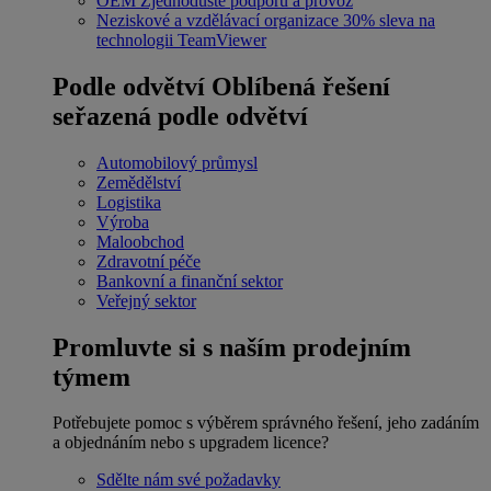
OEM
Zjednodušte podporu a provoz
Neziskové a vzdělávací organizace
30% sleva na
technologii TeamViewer
Podle odvětví
Oblíbená řešení
seřazená podle odvětví
Automobilový průmysl
Zemědělství
Logistika
Výroba
Maloobchod
Zdravotní péče
Bankovní a finanční sektor
Veřejný sektor
Promluvte si s naším prodejním
týmem
Potřebujete pomoc s výběrem správného řešení, jeho zadáním
a objednáním nebo s upgradem licence?
Sdělte nám své požadavky