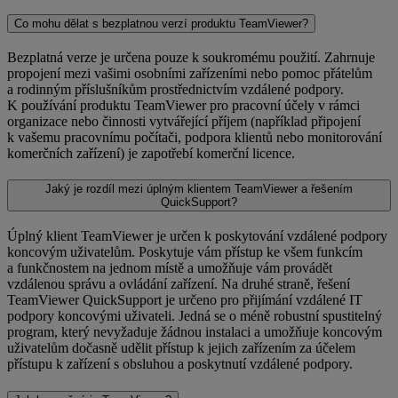
Co mohu dělat s bezplatnou verzí produktu TeamViewer?
Bezplatná verze je určena pouze k soukromému použití. Zahrnuje
propojení mezi vašimi osobními zařízeními nebo pomoc přátelům
a rodinným příslušníkům prostřednictvím vzdálené podpory.
K používání produktu TeamViewer pro pracovní účely v rámci
organizace nebo činnosti vytvářející příjem (například připojení
k vašemu pracovnímu počítači, podpora klientů nebo monitorování
komerčních zařízení) je zapotřebí komerční licence.
Jaký je rozdíl mezi úplným klientem TeamViewer a řešením
QuickSupport?
Úplný klient TeamViewer je určen k poskytování vzdálené podpory
koncovým uživatelům. Poskytuje vám přístup ke všem funkcím
a funkčnostem na jednom místě a umožňuje vám provádět
vzdálenou správu a ovládání zařízení. Na druhé straně, řešení
TeamViewer QuickSupport je určeno pro přijímání vzdálené IT
podpory koncovými uživateli. Jedná se o méně robustní spustitelný
program, který nevyžaduje žádnou instalaci a umožňuje koncovým
uživatelům dočasně udělit přístup k jejich zařízením za účelem
přístupu k zařízení s obsluhou a poskytnutí vzdálené podpory.