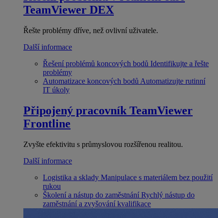
TeamViewer DEX
Řešte problémy dříve, než ovlivní uživatele.
Další informace
Řešení problémů koncových bodů
Identifikujte a řešte
problémy
Automatizace koncových bodů
Automatizujte rutinní
IT úkoly
Připojený pracovník
TeamViewer
Frontline
Zvyšte efektivitu s průmyslovou rozšířenou realitou.
Další informace
Logistika a sklady
Manipulace s materiálem bez použití
rukou
Školení a nástup do zaměstnání
Rychlý nástup do
zaměstnání a zvyšování kvalifikace