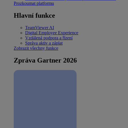
Prozkoumat platformu
Hlavní funkce
TeamViewer AI
Digital Employee Experience
Vzdálená podpora a řízení
Správa aktiv a záplat
Zobrazit všechny funkce
Zpráva Gartner 2026