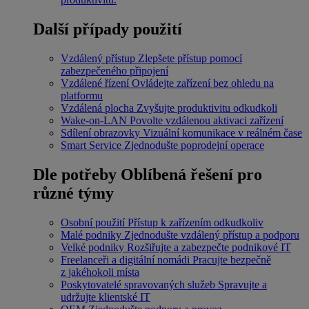
Další případy použití
Vzdálený přístup
Zlepšete přístup pomocí
zabezpečeného připojení
Vzdálené řízení
Ovládejte zařízení bez ohledu na
platformu
Vzdálená plocha
Zvyšujte produktivitu odkudkoli
Wake-on-LAN
Povolte vzdálenou aktivaci zařízení
Sdílení obrazovky
Vizuální komunikace v reálném čase
Smart Service
Zjednodušte poprodejní operace
Dle potřeby
Oblíbená řešení pro
různé týmy
Osobní použití
Přístup k zařízením odkudkoliv
Malé podniky
Zjednodušte vzdálený přístup a podporu
Velké podniky
Rozšiřujte a zabezpečte podnikové IT
Freelanceři a digitální nomádi
Pracujte bezpečně
z jakéhokoli místa
Poskytovatelé spravovaných služeb
Spravujte a
udržujte klientské IT