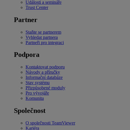
Události a semináře
Trust Center
Partner
Staňte se partnerem
Vyhledat partnera
Partneři pro integraci
Podpora
Kontaktovat podporu
Návody a příručky
Informační databáze
Stav systému
Přizpůsobené moduly
Pro vývojáře
Komunita
Společnost
O společnosti TeamViewer
Kariéra