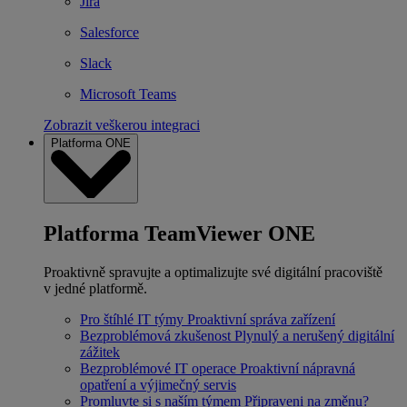
Jira
Salesforce
Slack
Microsoft Teams
Zobrazit veškerou integraci
Platforma ONE
Platforma TeamViewer ONE
Proaktivně spravujte a optimalizujte své digitální pracoviště
v jedné platformě.
Pro štíhlé IT týmy
Proaktivní správa zařízení
Bezproblémová zkušenost
Plynulý a nerušený digitální
zážitek
Bezproblémové IT operace
Proaktivní nápravná
opatření a výjimečný servis
Promluvte si s naším týmem
Připraveni na změnu?