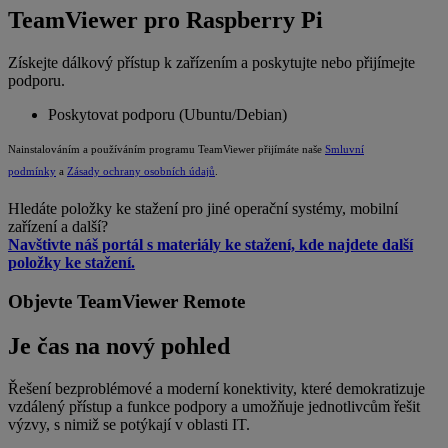
TeamViewer pro Raspberry Pi
Získejte dálkový přístup k zařízením a poskytujte nebo přijímejte
podporu.
Poskytovat podporu (Ubuntu/Debian)
Nainstalováním a používáním programu TeamViewer přijímáte naše
Smluvní
podmínky
a
Zásady ochrany osobních údajů
.
Hledáte položky ke stažení pro jiné operační systémy, mobilní
zařízení a další?
Navštivte náš portál s materiály ke stažení, kde najdete další
položky ke stažení.
Objevte TeamViewer Remote
Je čas na nový pohled
Řešení bezproblémové a moderní konektivity, které demokratizuje
vzdálený přístup a funkce podpory a umožňuje jednotlivcům řešit
výzvy, s nimiž se potýkají v oblasti IT.