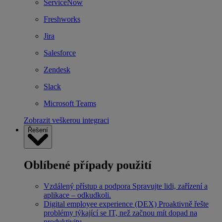
ServiceNow
Freshworks
Jira
Salesforce
Zendesk
Slack
Microsoft Teams
Zobrazit veškerou integraci
Řešení
Oblíbené případy použití
Vzdálený přístup a podpora
Spravujte lidi, zařízení a
aplikace – odkudkoli.
Digital employee experience (DEX)
Proaktivně řešte
problémy týkající se IT, než začnou mít dopad na
produktivitu.