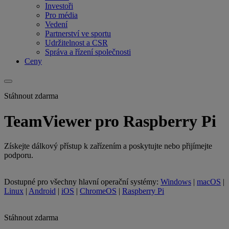
Investoři
Pro média
Vedení
Partnerství ve sportu
Udržitelnost a CSR
Správa a řízení společnosti
Ceny
Stáhnout zdarma
TeamViewer pro Raspberry Pi
Získejte dálkový přístup k zařízením a poskytujte nebo přijímejte
podporu.
Dostupné pro všechny hlavní operační systémy:
Windows
|
macOS
|
Linux
|
Android
|
iOS
|
ChromeOS
|
Raspberry Pi
Stáhnout zdarma