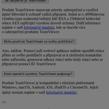
Jak bezpečný je TeamViewer?
Produkt TeamViewer stanovuje priority zabezpečení a využívá
úplné šifrování k ochraně vašich připojení. Jedná se o 4096bitovou
výměnu typu soukromý/veřejný klíč RSA a 256bitové kódování
relace AES zajišťující vysokou úroveň ochrany. Další informace
najdete v naší
Informační databázi
, kde se dozvíte více
o zabezpečení produktu TeamViewer.
Mohu používat TeamViewer ze svého prohlížeče?
Ano, můžete. Pomocí naší webové aplikace můžete spouštět relace
přímo ze svého prohlížeče a připojovat se k uloženým kontaktům
nebo zařízením, generovat odkazy relací nebo kódy relací nebo se
připojovat pomocí ID TeamViewer.
Které operační systémy TeamViewer podporuje?
Produkt TeamViewer je kompatibilní s různými platformami
Windows, macOS, Android, iOS, iPadOS a ChromeOS. Jejich
úplný seznam najdete v naší
Informační databázi
.