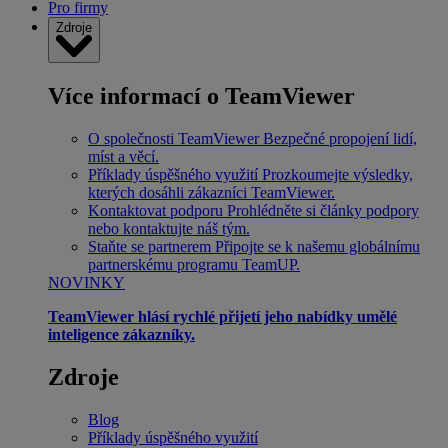
Pro firmy
Zdroje
Více informací o TeamViewer
O společnosti TeamViewer
Bezpečné propojení lidí,
míst a věcí.
Příklady úspěšného využití
Prozkoumejte výsledky,
kterých dosáhli zákazníci TeamViewer.
Kontaktovat podporu
Prohlédněte si články podpory
nebo kontaktujte náš tým.
Staňte se partnerem
Připojte se k našemu globálnímu
partnerskému programu TeamUP.
NOVINKY
TeamViewer hlásí rychlé přijetí jeho nabídky umělé
inteligence zákazníky.
Zdroje
Blog
Příklady úspěšného využití