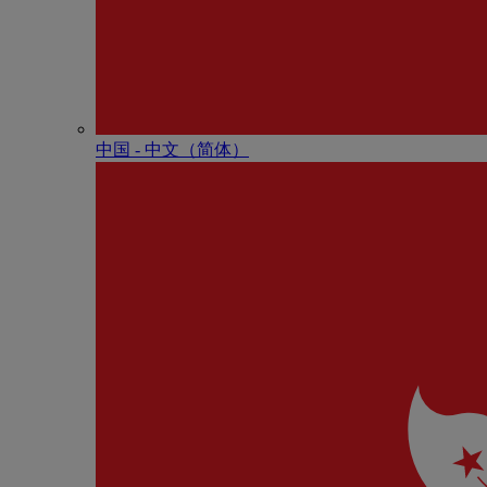
中国 - 中⽂（简体）