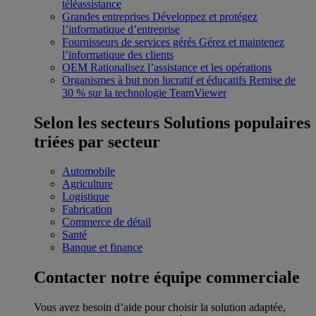
téléassistance
Grandes entreprises
Développez et protégez
l’informatique d’entreprise
Fournisseurs de services gérés
Gérez et maintenez
l’informatique des clients
OEM
Rationalisez l’assistance et les opérations
Organismes à but non lucratif et éducatifs
Remise de
30 % sur la technologie TeamViewer
Selon les secteurs
Solutions populaires
triées par secteur
Automobile
Agriculture
Logistique
Fabrication
Commerce de détail
Santé
Banque et finance
Contacter notre équipe commerciale
Vous avez besoin d’aide pour choisir la solution adaptée,