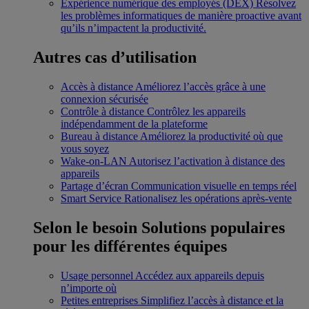
Expérience numérique des employés (DEX)
Résolvez
les problèmes informatiques de manière proactive avant
qu’ils n’impactent la productivité.
Autres cas d’utilisation
Accès à distance
Améliorez l’accès grâce à une
connexion sécurisée
Contrôle à distance
Contrôlez les appareils
indépendamment de la plateforme
Bureau à distance
Améliorez la productivité où que
vous soyez
Wake-on-LAN
Autorisez l’activation à distance des
appareils
Partage d’écran
Communication visuelle en temps réel
Smart Service
Rationalisez les opérations après-vente
Selon le besoin
Solutions populaires
pour les différentes équipes
Usage personnel
Accédez aux appareils depuis
n’importe où
Petites entreprises
Simplifiez l’accès à distance et la