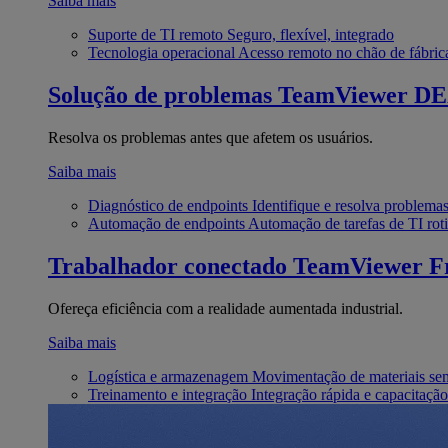
Saiba mais
Suporte de TI remoto
Seguro, flexível, integrado
Tecnologia operacional
Acesso remoto no chão de fábric
Solução de problemas
TeamViewer D
Resolva os problemas antes que afetem os usuários.
Saiba mais
Diagnóstico de endpoints
Identifique e resolva problema
Automação de endpoints
Automação de tarefas de TI roti
Trabalhador conectado
TeamViewer Fr
Ofereça eficiência com a realidade aumentada industrial.
Saiba mais
Logística e armazenagem
Movimentação de materiais se
Treinamento e integração
Integração rápida e capacitação