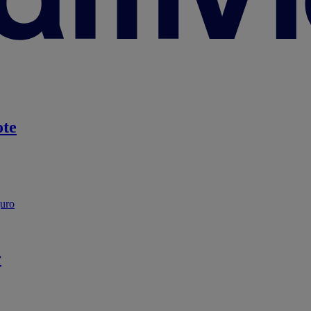
te
guro
r