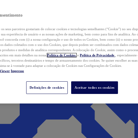
nsentimento
os seus parceiros gostariam de colocar cookies e tecnologias semelhantes (“Cookie”) no seu disp
a sua experiência de usuário e as nossas ações de marketing, bem como para fins de analítica. Ao 
cê concorda com (i) a nossa configuração e uso de todos os Cookies, bem como (ii) o nosso pr
os dados coletados com o uso dos Cookies, que depois podem ser combinados com dados coletad
s produtos e medidas de analítica correspondentes. A colocação do Cookie, assim como o proces
scritos em mais detalhes na nossa
Política de Cookies
e
Política de Privacidade
, especialmente
ecíficos, terceiros destinatários e tempo de armazenamento dos cookies. Se quiser escolher as suas
 sinta-se à vontade para adaptar a colocação de Cookies nas Configurações de Cookies.
Viewer
Impresso
Definições de cookies
Aceitar todos os cookies