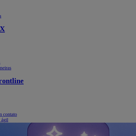
a
EX
s
neiras
ontline
m contato
 ágil