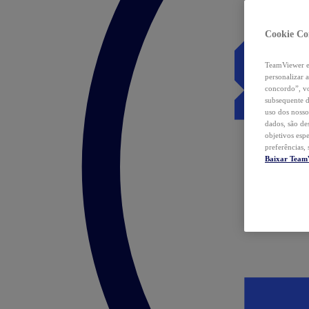
Cookie Co
TeamViewer e 
personalizar 
concordo”, vo
subsequente d
uso dos nosso
dados, são de
objetivos esp
preferências,
Baixar Team