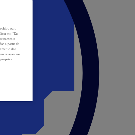
ositivo para
clicar em “Eu
ocessamento
os a partir do
samento dos
 em relação aos
 próprias